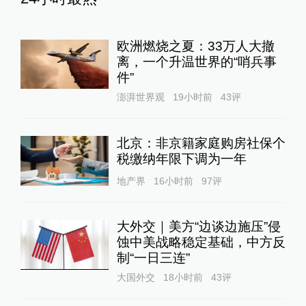
欧洲燃烧之夏：33万人大撤
离，一个升温世界的“哨兵事
件”
澎湃世界观
19小时前
43
评
北京：非京籍家庭购房社保个
税缴纳年限下调为一年
地产界
16小时前
97
评
大外交｜美方“边谈边施压”侵
蚀中美战略稳定基础，中方反
制“一日三连”
大国外交
18小时前
43
评