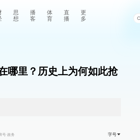
财
思
播
体
直
更
经
想
客
育
播
多
在哪里？历史上为何如此抢
字号
湃号·政务