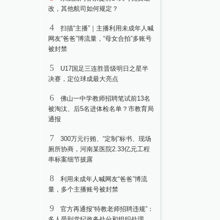
改，其他航司如何规定？
4
扫描“主播”｜主播利用未成年人喊
网友“爸爸”博流量，“母女合拍”多账号
被封禁
5
U17国足三连胜晋级明日之星半
决赛，定位球成最大亮点
6
佛山一中学教师招聘笔试前13名
被淘汰、后5名进体检名单？市教育局
通报
7
300万元行贿、“定制”标书、现场
厕所协商，河南某医院2.33亿元工程
串标案细节披露
8
利用未成年人喊网友“爸爸”博流
量，多个主播账号被封禁
9
官方再通报“特教老师招聘违规”：
多人受到党纪政务处分和组织处理