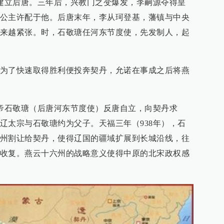
，建立后唐。三年后，兴教门之变爆发，李嗣源夺得皇
公主许配于他。后唐末年，李从珂登基，藩镇与中央
来越紧张。时，石敬瑭任河东节度使，先发制人，起
为了快速取得胜利便投奔契丹，允诺在事成之后将燕
皇帝石敬瑭（后唐河东节度使）反唐自立，向契丹求
辽太宗与石敬瑭约为父子。天福三年（938年），石
州割让给契丹，使得辽国的疆域扩展到长城沿线，往
收复。燕云十六州的战略意义使得中原的北宋政权感