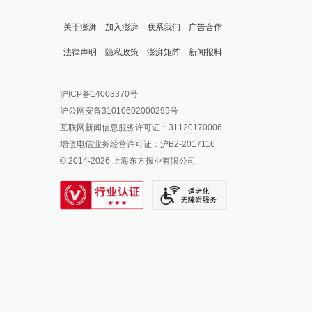
关于澎湃
加入澎湃
联系我们
广告合作
法律声明
隐私政策
澎湃矩阵
新闻报料
报料热线: 021-962866
澎湃新闻微博
沪ICP备14003370号
报料邮箱: news@thepaper.cn
澎湃新闻公众号
沪公网安备31010602000299号
澎湃新闻抖音号
互联网新闻信息服务许可证：31120170006
派生万物开放平台
增值电信业务经营许可证：沪B2-2017116
© 2014-
2026
上海东方报业有限公司
IP SHANGHAI
SIXTH TONE