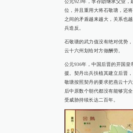
公元923年，李存勖继承父业
位，并且重用大将石敬瑭，还将
之间的矛盾越来越大，关系也越
兵造反。
石敬瑭的武力值没有绝对优势，
云十六州划给对方做酬劳。
公元936年，中国后晋的开国
援。契丹出兵扶植其建立后晋，
敬瑭按照契丹的要求把燕云十六
后中原数个朝代都没有能够完全
受威胁持续长达二百年。