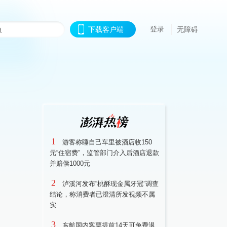
登录
下载客户端
无障碍
1
游客称睡自己车里被酒店收150
元“住宿费”，监管部门介入后酒店退款
并赔偿1000元
2
泸溪河发布“桃酥现金属牙冠”调查
结论，称消费者已澄清所发视频不属
实
3
东航国内客票提前14天可免费退