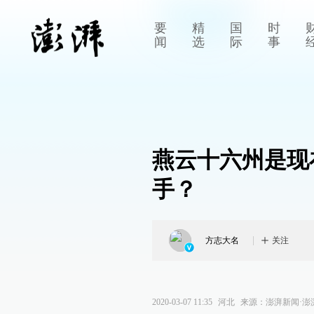
要
精
国
时
闻
选
际
事
燕云十六州是现
手？
方志大名
关注
2020-03-07 11:35
河北
来源：
澎湃新闻·澎