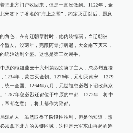
着把北方门户收回来，但是一直没做到。1122年，金
北宋签下了著名的“海上之盟”，约定灭辽以后，愿意
的角色，在有辽朝掣肘时，他伪装懦弱，当辽朝被
个盟友。没两年，完颜阿骨打病逝，大金南下灭宋，
的统治达到全盛。这也是第三次易手。
然，中原的枢纽燕云十六州第四次换了主人，忽必烈直接
234年，蒙古灭金朝。1276年，元朝灭南宋，1279
，统一全国。1264年八月，元世祖忽必烈下诏改燕京
1267年忽必烈迁都位于中原的中都，1272年，将中
，帝都之意），将上都作为陪都。
局观的人，虽然取得了阶段性胜利，但是他知道，想
必须拿下北方的关键区域，这也是元军东山再起的筹