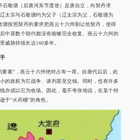
皇帝石敬瑭（后唐河东节度使）反唐自立，向契丹求
辽太宗与石敬瑭约为父子（辽太宗为父，石敬瑭为
石敬瑭按照契丹的要求把燕云十六州割让给契丹，使得
后中原数个朝代都没有能够完全收复。燕云十六州的
受威胁持续长达160多年。
手
的要塞”，燕云十六州绝对占有一席。自唐代以后，此
小的政权为它战争、谈判甚至交钱。同时，也有许多
线亦或以它为收场。因此，毫不夸张地说，在某个特
逊于“火药桶”的角色。