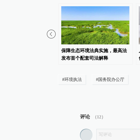
环境》作品分享（一）
保障生态环境法典实施，最高法
发布首个配套司法解释
#
环境执法
#
国务院办公厅
评论
（
12
）