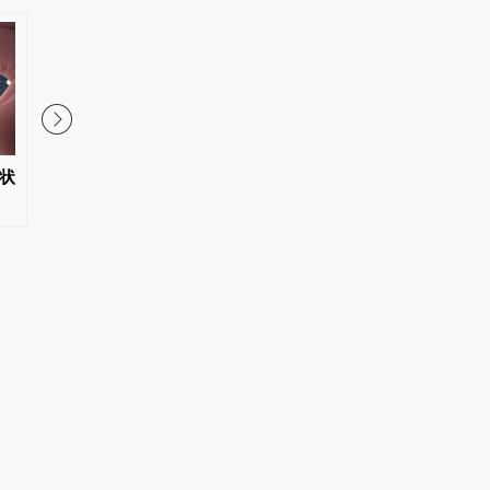
状
《人与环境》作品分享（一）
保障生态环境法典实施
发布首个配套司法解释