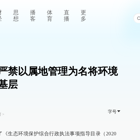
财
思
播
体
直
更
经
想
客
育
播
多
严禁以属地管理为名将环境
基层
字号
署
>
了《生态环境保护综合行政执法事项指导目录（2020