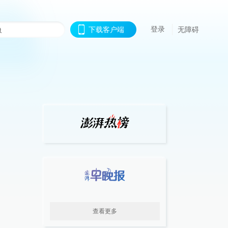
登录
下载客户端
无障碍
查看更多