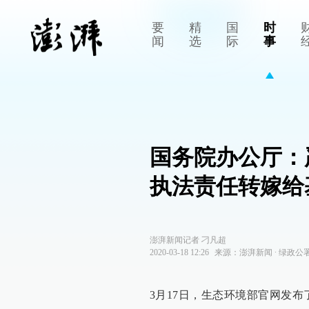
要
精
国
时
闻
选
际
事
国务院办公厅：
执法责任转嫁给
澎湃新闻记者 刁凡超
2020-03-18 12:26
来源：
澎湃新闻
∙
绿政公
3月17日，生态环境部官网发布