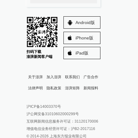
Android版
iPhone版
扫码下载
iPad版
澎湃新闻客户端
关于澎湃
加入澎湃
联系我们
广告合作
法律声明
隐私政策
澎湃矩阵
新闻报料
报料热线: 021-962866
澎湃新闻微博
沪ICP备14003370号
报料邮箱: news@thepaper.cn
澎湃新闻公众号
沪公网安备31010602000299号
澎湃新闻抖音号
互联网新闻信息服务许可证：31120170006
派生万物开放平台
增值电信业务经营许可证：沪B2-2017116
© 2014-
2026
上海东方报业有限公司
IP SHANGHAI