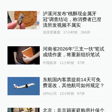
泸溪河发布“桃酥现金属牙
冠”调查结论，称消费者已澄
清所发视频不属实
澎湃质量观
17小时前
266
评
河南省2026年“三支一扶”笔试
成绩作废，将重新组织笔试
中国政库
11小时前
37
评
东航国内客票提前14天可免
费退改，其他航司如何规定？
10%公司
12小时前
87
评
北京：非京籍家庭购房社保个