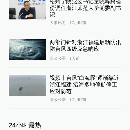
梧州学院党委书记童晓晖跨省
份调任浙江师范大学党委副书
记
人事风向
17小时前
两部门针对浙江福建启动防汛
防台风四级应急响应
绿政公署
1天前
视频丨台风“白海豚”逐渐靠近
浙江福建 沿海多地停航停工
应对防范
绿政公署
12小时前
24小时最热