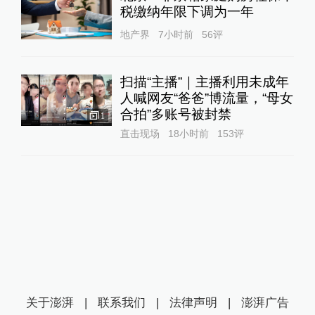
税缴纳年限下调为一年
地产界
7小时前
56
评
扫描“主播”｜主播利用未成年
人喊网友“爸爸”博流量，“母女
合拍”多账号被封禁
1
直击现场
18小时前
153
评
关于澎湃
|
联系我们
|
法律声明
|
澎湃广告