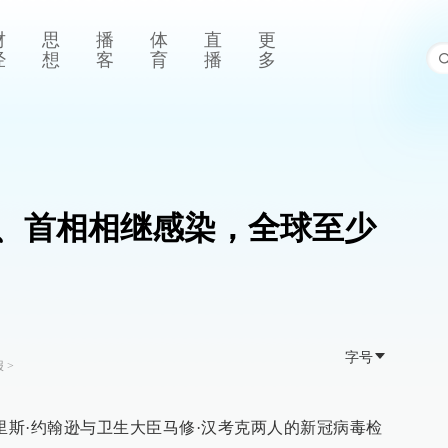
财
思
播
体
直
更
经
想
客
育
播
多
、首相相继感染，全球至少
字号
报
>
里斯·约翰逊与卫生大臣马修·汉考克两人的新冠病毒检