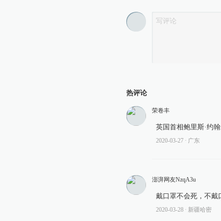
热评论
荣卷丰
英国首相鲍里斯·约翰逊
2020-03-27
∙ 广东
澎湃网友NzqA3u
戴口罩不会死，不戴
2020-03-28
∙ 新疆哈密