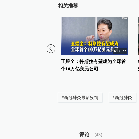
相关推荐
00:22
馏器｜萨德拦截弹消耗八
王煜全：特斯拉有望成为全球首
导弹库存告急，美军全球
个10万亿美元公司
限
#
新冠肺炎最新疫情
#
新冠肺炎
评论
（
43
）