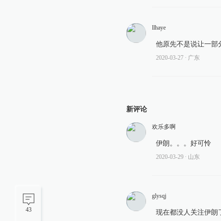
llhaye
他原先不是说让一部
2020-03-27
∙ 广东
新评论
欢乐多啊
伊朗。。。好可怜
2020-03-29
∙ 山东
glysqj
43
现在都没人关注伊朗