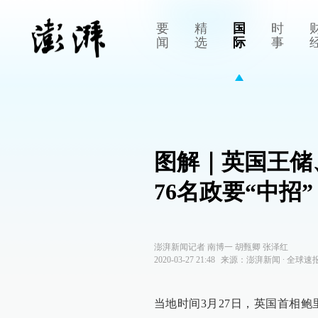
要
精
国
时
闻
选
际
事
图解｜英国王储
76名政要“中招”
澎湃新闻记者 南博一 胡甄卿 张泽红
2020-03-27 21:48
来源：
澎湃新闻
∙
全球速
当地时间3月27日，英国首相鲍