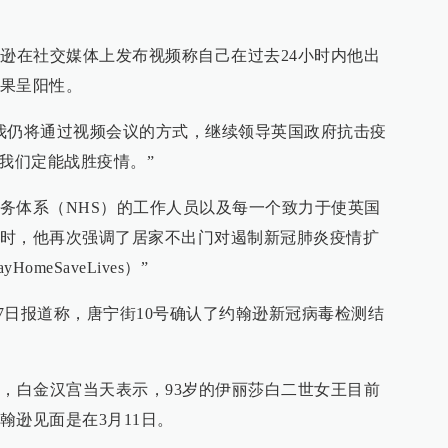
翰逊在社交媒体上发布视频称自己在过去24小时内他出
果呈阳性。
我仍将通过视频会议的方式，继续领导英国政府抗击疫
我们定能战胜疫情。”
务体系（NHS）的工作人员以及每一个致力于使英国
时，他再次强调了居家不出门对遏制新冠肺炎疫情扩
meSaveLives）”
）27日报道称，唐宁街10号确认了约翰逊新冠病毒检测结
息，白金汉宫当天表示，93岁的伊丽莎白二世女王目前
翰逊见面是在3月11日。