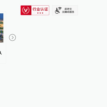
SIXTH TONE
新闻蒸馏器｜萨德拦截弹消耗八
王煜全：特斯拉有望成
从
成高端导弹库存告急，美军全球
个10万亿美元公司
威慑受限