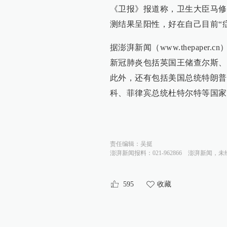
《卫报》报道称，卫生大臣马修
测结果呈阳性，好在自己目前“
据澎湃新闻（www.thepape
新冠肺炎包括英国王储查尔斯、
此外，还有包括美国总统特朗普
科、菲律宾总统杜特尔特等国家
责任编辑：
吴挺
澎湃新闻报料：021-962866
澎湃新闻，未
595
收藏