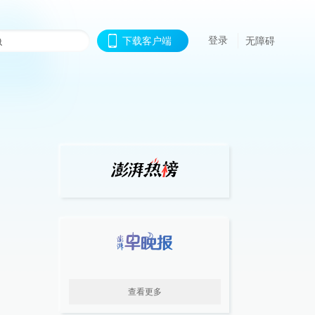
登录
下载客户端
无障碍
查看更多