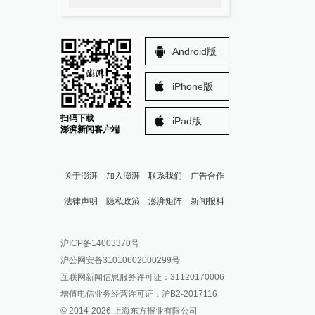
Android版
iPhone版
扫码下载
iPad版
澎湃新闻客户端
关于澎湃
加入澎湃
联系我们
广告合作
法律声明
隐私政策
澎湃矩阵
新闻报料
报料热线: 021-962866
澎湃新闻微博
沪ICP备14003370号
报料邮箱: news@thepaper.cn
澎湃新闻公众号
沪公网安备31010602000299号
澎湃新闻抖音号
互联网新闻信息服务许可证：31120170006
派生万物开放平台
增值电信业务经营许可证：沪B2-2017116
© 2014-
2026
上海东方报业有限公司
IP SHANGHAI