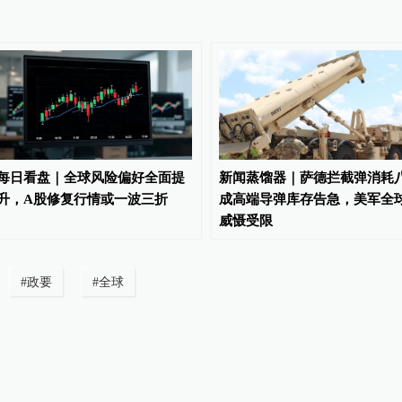
每日看盘｜全球风险偏好全面提
新闻蒸馏器｜萨德拦截弹消耗
升，A股修复行情或一波三折
成高端导弹库存告急，美军全
威慑受限
#
政要
#
全球