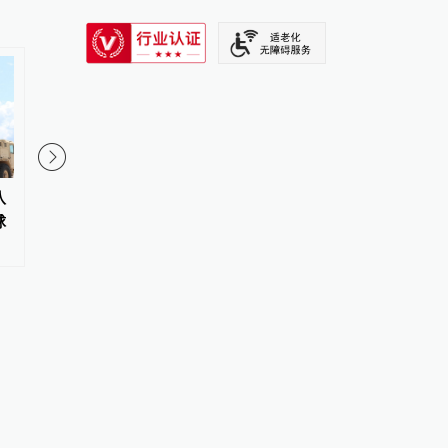
SIXTH TONE
八
构建公正合理的全球人工智能治
王煜全：特斯拉有望成
球
理体系
个10万亿美元公司