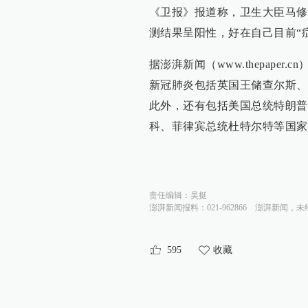
《卫报》报道称，卫生大臣马修
测结果呈阳性，好在自己目前“
据澎湃新闻（www.thepape
新冠肺炎包括英国王储查尔斯、
此外，还有包括美国总统特朗普
科、菲律宾总统杜特尔特等国家
责任编辑：
吴挺
澎湃新闻报料：021-962866
澎湃新闻，未
595
收藏