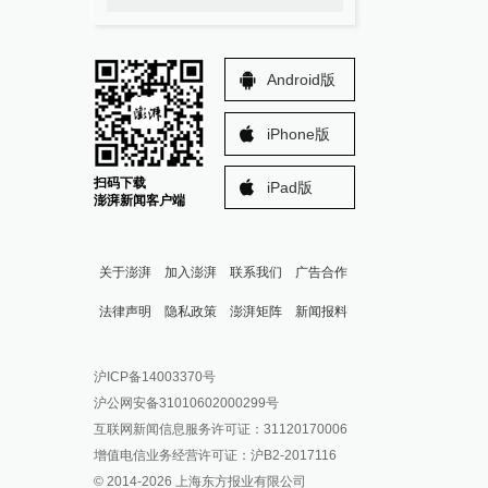
Android版
iPhone版
扫码下载
iPad版
澎湃新闻客户端
关于澎湃
加入澎湃
联系我们
广告合作
法律声明
隐私政策
澎湃矩阵
新闻报料
报料热线: 021-962866
澎湃新闻微博
沪ICP备14003370号
报料邮箱: news@thepaper.cn
澎湃新闻公众号
沪公网安备31010602000299号
澎湃新闻抖音号
互联网新闻信息服务许可证：31120170006
派生万物开放平台
增值电信业务经营许可证：沪B2-2017116
© 2014-
2026
上海东方报业有限公司
IP SHANGHAI