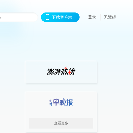
登录
下载客户端
无障碍
查看更多