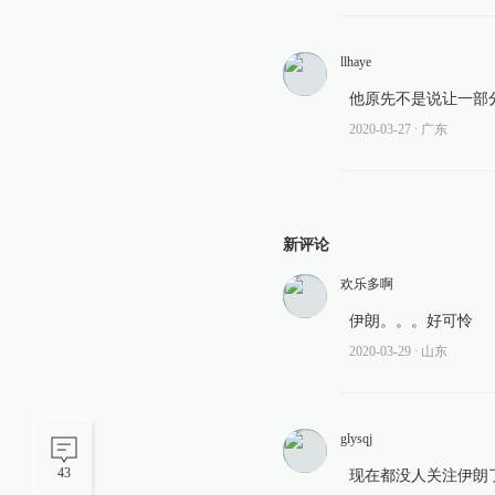
llhaye
他原先不是说让一部
2020-03-27
∙ 广东
新评论
欢乐多啊
伊朗。。。好可怜
2020-03-29
∙ 山东
glysqj
43
现在都没人关注伊朗