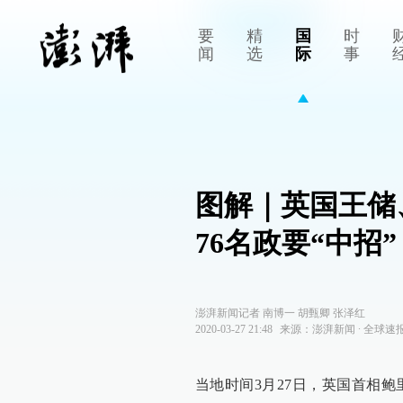
要
精
国
时
闻
选
际
事
图解｜英国王储
76名政要“中招”
澎湃新闻记者 南博一 胡甄卿 张泽红
2020-03-27 21:48
来源：
澎湃新闻
∙
全球速
当地时间3月27日，英国首相鲍