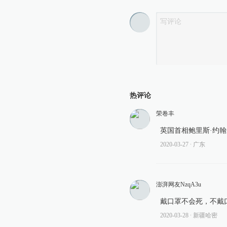
热评论
荣卷丰
英国首相鲍里斯·约翰逊
2020-03-27
∙ 广东
澎湃网友NzqA3u
戴口罩不会死，不戴
2020-03-28
∙ 新疆哈密