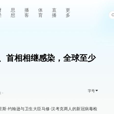
财
思
播
体
直
更
经
想
客
育
播
多
、首相相继感染，全球至少
字号
报
>
里斯·约翰逊与卫生大臣马修·汉考克两人的新冠病毒检