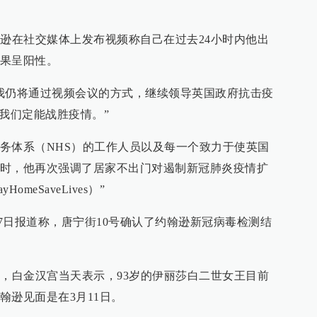
翰逊在社交媒体上发布视频称自己在过去24小时内他出
果呈阳性。
我仍将通过视频会议的方式，继续领导英国政府抗击疫
我们定能战胜疫情。”
务体系（NHS）的工作人员以及每一个致力于使英国
时，他再次强调了居家不出门对遏制新冠肺炎疫情扩
meSaveLives）”
）27日报道称，唐宁街10号确认了约翰逊新冠病毒检测结
息，白金汉宫当天表示，93岁的伊丽莎白二世女王目前
翰逊见面是在3月11日。