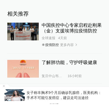
相关推荐
中国疾控中心专家启程赴刚果
（金）支援埃博拉疫情防控
全球速报
4天前
更多内容
疫情防控
了解肺功能，守护呼吸健康
复旦中山韦素兰
16小时前
听说西瓜吃多了有害健康？为
金舰
女子称丰胸术9个月后确诊乳腺癌，医美机构：
什么？
手术不可能引发癌症，建议走司法途径
范志红注册营养师
2天前