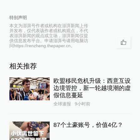
特别声明
本文为澎湃号作者或机构在澎湃新闻上传
并发布，仅代表该作者或机构观点，不代
表澎湃新闻的观点或立场，澎湃新闻仅提
供信息发布平台。申请澎湃号请用电脑访
问https://renzheng.thepaper.cn。
相关推荐
欧盟移民危机升级：西意互设
边境管控，新一轮越境潮的虚
假信息蔓延
全球速报
9小时前
87个土豪账号，价值4亿？