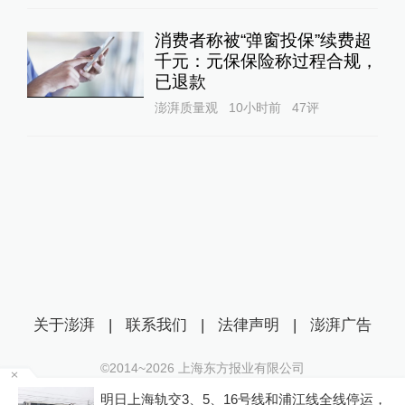
消费者称被“弹窗投保”续费超
千元：元保保险称过程合规，
已退款
澎湃质量观
10小时前
47
评
关于澎湃
|
联系我们
|
法律声明
|
澎湃广告
©2014~
2026
上海东方报业有限公司
沪ICP证：沪B2-20170116 | 沪ICP备14003370号
多
明日上海轨交3、5、16号线和浦江线全线停运，