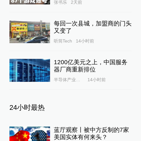
张书乐
2天前
每回一次县城，加盟商的门头
又变了
听筒Tech
14小时前
1200亿美元之上，中国服务
器厂商重新排位
半导体产业纵横
14小时前
24小时最热
蓝厅观察丨被中方反制的7家
美国实体有何来头？