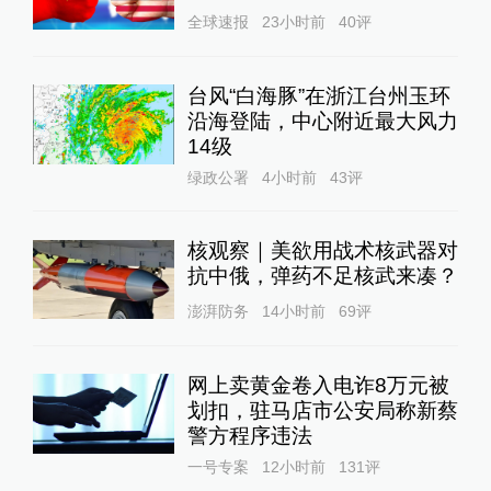
全球速报
23小时前
40
评
台风“白海豚”在浙江台州玉环
沿海登陆，中心附近最大风力
14级
绿政公署
4小时前
43
评
核观察｜美欲用战术核武器对
抗中俄，弹药不足核武来凑？
澎湃防务
14小时前
69
评
网上卖黄金卷入电诈8万元被
划扣，驻马店市公安局称新蔡
警方程序违法
一号专案
12小时前
131
评