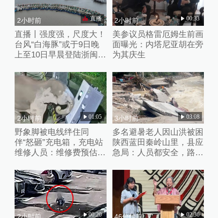
直播
00:33
2小时前
2小时前
直播丨强度强，尺度大！
美参议员格雷厄姆生前画
台风“白海豚”或于9日晚
面曝光：内塔尼亚胡在旁
上至10日早晨登陆浙闽沿
为其庆生
海
01:05
03:08
2小时前
3小时前
野象脚被电线绊住同
多名避暑老人因山洪被困
伴“怒砸”充电箱，充电站
陕西蓝田秦岭山里，县应
维修人员：维修费预估2
急局：人员都安全，路暂
万元
时没通
00:20
02:36
2小时前
46分钟前