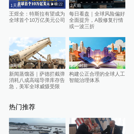
00:22
1天前
2天前
王煜全：特斯拉有望成为
每日看盘｜全球风险偏好
全球首个10万亿美元公司
全面提升，A股修复行情
或一波三折
3天前
20小时前
新闻蒸馏器｜萨德拦截弹
构建公正合理的全球人工
消耗八成高端导弹库存告
智能治理体系
急，美军全球威慑受限
热门推荐