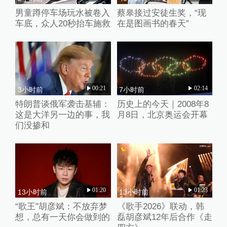
男童蹲停车场玩水被卷入
蔡皋接过安徒生奖，“现
车底，众人20秒抬车施救
在是图画书的春天”
00:21
02:14
3小时前
7小时前
特朗普谈俄军袭击基辅：
历史上的今天｜2008年8
这是大洋另一边的事，我
月8日，北京奥运会开幕
们没掺和
01:20
01:23
13小时前
13小时前
“歌王”胡彦斌：不放弃梦
《歌手2026》联动，韩
想，总有一天你会做到的
磊胡彦斌12年后合作《走