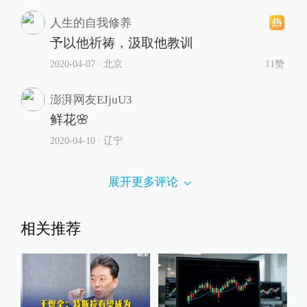
人生的自我修养
予以他祈祷，汲取他教训
2020-04-07
∙ 北京
11赞
澎湃网友EJjuU3
鲜花🌸
2020-04-10
∙ 辽宁
展开更多评论
相关推荐