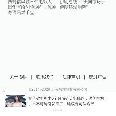
两封信串联三代电影人：
伊朗总统：“美国惊讶于
田华写给“小陈冲” ，陈冲
伊朗还没崩溃”
寄语易烊千玺
关于澎湃
|
联系我们
|
法律声明
|
澎湃广告
©2014~
2026
上海东方报业有限公司
沪ICP证：沪B2-20170116 | 沪ICP备14003370号
金舰
女子称丰胸术9个月后确诊乳腺癌，医美机构：
互联网新闻信息服务许可证：31120170006
手术不可能引发癌症，建议走司法途径
沪公网安备 31010602000299号