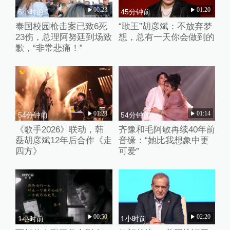
00:23
01:20
6小时前
45分钟前
泰国校园枪击案已致6死
“歌王”胡彦斌：不放弃梦
23伤，总理阿努廷到场致
想，总有一天你会做到的
歉，“非常悲痛！”
01:23
01:14
54分钟前
54分钟前
《歌手2026》联动，韩
齐豫和毛阿敏再续40年前
磊胡彦斌12年后合作《走
音缘：“她比我想象中更
四方》
可爱”
00:50
02:20
1小时前
1小时前