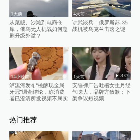
1天前
4天前
从菜贩、沙滩到电商仓
讲武谈兵｜俄罗斯苏-35
库，俄乌无人机战如何急
战机被乌克兰击落之谜
剧升级外溢？
01:07
14小时前
1天前
泸溪河发布“桃酥现金属
安睡裤广告吐槽女生月经
牙冠”调查结论，称消费
气味大，品牌方致歉：下
者已澄清所发视频不属实
架争议短视频
热门推荐