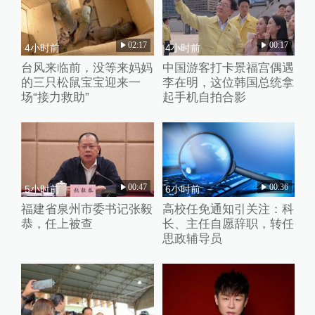
02:17
00:17
4小时前
4小时前
台风来临前，没等来妈妈
中国游客打卡景福宫偶遇
的三只松鼠宝宝迎来一
李在明，这位韩国总统拿
场“接力救助”
起手机自拍合影
00:47
00:36
5小时前
6小时前
福建省泉州市委书记张毅
高校任免通知引关注：科
恭，任上被查
长、主任自愿辞职，转任
思政辅导员