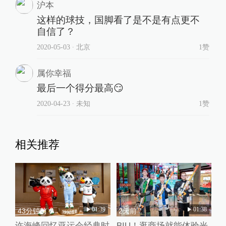
沪本
这样的球技，国脚看了是不是有点更不
自信了？
2020-05-03
∙ 北京
1赞
属你幸福
最后一个得分最高😏
2020-04-23
∙ 未知
1赞
相关推荐
01:39
01:38
43分钟前
2天前
许海峰回忆亚运会经典时
BIU！逛商场就能体验光