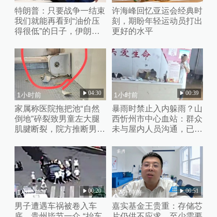
特朗普：只要战争一结束
许海峰回忆亚运会经典时
我们就能再看到“油价压
刻，期盼年轻运动员打出
得很低”的日子，伊朗撑
更好的水平
不了多久
04:30
00:39
1小时前
1小时前
家属称医院拖把池“自然
暴雨时禁止入内躲雨？山
倒地”碎裂致男童左大腿
西忻州市中心血站：群众
肌腱断裂，院方推断男童
未与屋内人员沟通，已批
系踩踏池子后重心失衡滑
评教育工作人员
倒
00:20
00:51
1小时前
17分钟前
男子遭遇车祸被卷入车
嘉实基金王贵重：存储芯
底，贵州毕节一众 “抬车
片仍供不应求，至少需要