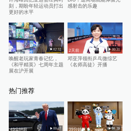
刻，期盼年轻运动员打出
感射击的乐趣
更好的水平
02:32
00:31
2天前
2天前
唤醒老玩家青春记忆，
邓亚萍领衔乒乓微综艺
《和平精英》七周年主题
《名师高徒》开播
展在沪开展
热门推荐
00:27
01:39
49分钟前
39分钟前