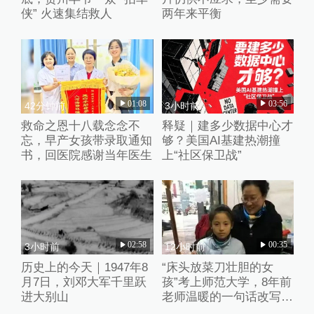
侠” 火速集结救人
两年来平衡
01:08
03:56
42分钟前
3小时前
救命之恩十八载念念不
释疑｜建多少数据中心才
忘，早产女孩带录取通知
够？美国AI基建热潮撞
书，回医院感谢当年医生
上“社区保卫战”
02:58
00:35
3小时前
12小时前
历史上的今天｜1947年8
“床头放菜刀壮胆的女
月7日，刘邓大军千里跃
孩”考上师范大学，8年前
进大别山
老师温暖的一句话改写了
她的人生