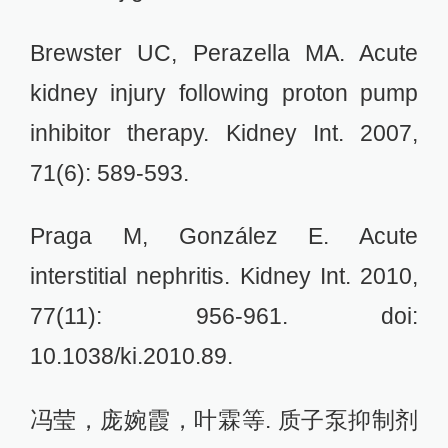
Brewster UC, Perazella MA. Acute
kidney injury following proton pump
inhibitor therapy. Kidney Int. 2007,
71(6): 589-593.
Praga M, González E. Acute
interstitial nephritis. Kidney Int. 2010,
77(11): 956-961. doi:
10.1038/ki.2010.89.
冯莹，庞婉霞，叶霖等. 质子泵抑制剂