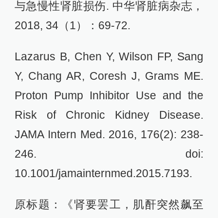
与急慢性肾脏损伤. 中华肾脏病杂志，
2018, 34（1）：69-72.
Lazarus B, Chen Y, Wilson FP, Sang
Y, Chang AR, Coresh J, Grams ME.
Proton Pump Inhibitor Use and the
Risk of Chronic Kidney Disease.
JAMA Intern Med. 2016, 176(2): 238-
246. doi:
10.1001/jamainternmed.2015.7193.
原标题：《肾要罢工，肌酐突然飙至