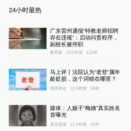
24小时最热
广东雷州通报“特教老师招聘
存在违规”：启动问责程序，
副校长被停职
教育家
13小时前
122
评
马上评丨法院认为“老登”属年
龄贬损，这个词错在哪里？
澎湃评论
12小时前
59
评
媒体：人贩子“梅姨”真实姓名
首曝光
直击现场
11小时前
43
评