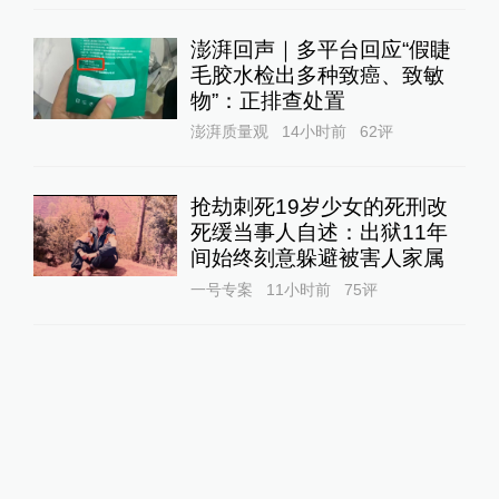
澎湃回声｜多平台回应“假睫
毛胶水检出多种致癌、致敏
物”：正排查处置
澎湃质量观
14小时前
62
评
抢劫刺死19岁少女的死刑改
死缓当事人自述：出狱11年
间始终刻意躲避被害人家属
一号专案
11小时前
75
评