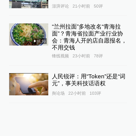
澎湃评论
21小时前
50
评
“兰州拉面”多地改名“青海拉
面”？青海省拉面产业行业协
会：青海人开的店自愿报名，
01:16
不用交钱
锋线视频
23小时前
78
评
人民锐评：用“Token”还是“词
元”，事关科技话语权
舆论场
22小时前
103
评