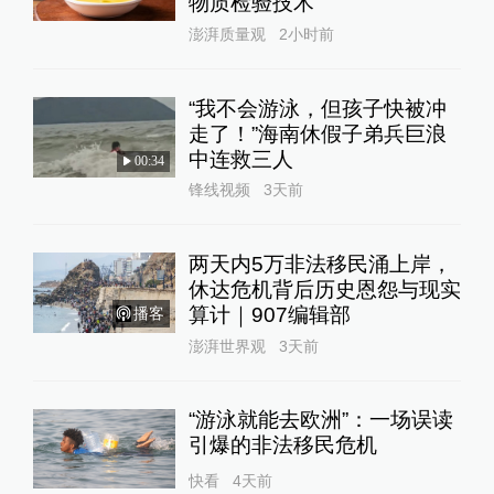
物质检验技术
澎湃质量观
2小时前
“我不会游泳，但孩子快被冲
走了！”海南休假子弟兵巨浪
中连救三人
00:34
锋线视频
3天前
两天内5万非法移民涌上岸，
休达危机背后历史恩怨与现实
算计｜907编辑部
播客
澎湃世界观
3天前
“游泳就能去欧洲”：一场误读
引爆的非法移民危机
快看
4天前