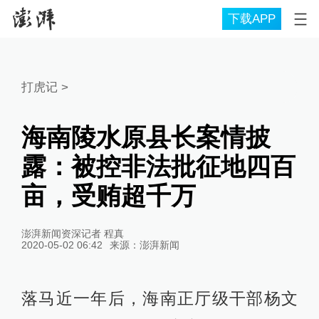
下载APP
打虎记
>
海南陵水原县长案情披
露：被控非法批征地四百
亩，受贿超千万
澎湃新闻资深记者 程真
2020-05-02 06:42
来源：
澎湃新闻
落马近一年后，海南正厅级干部杨文