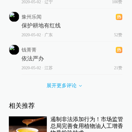
2020-05-02
∙ 辽宁
100赞
豫州乐闻
保护耕地有红线
2020-05-02
∙ 广东
52赞
钱菁菁
依法严办
2020-05-02
∙ 江苏
21赞
展开更多评论
相关推荐
遏制非法添加行为！市场监管
总局完善食用植物油人工增香