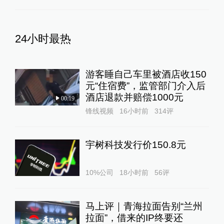
24小时最热
游客睡自己车里被酒店收150
元“住宿费”，监管部门介入后
酒店退款并赔偿1000元
00:19
锋线视频
16小时前
314
评
宇树科技发行价150.8元
10%公司
18小时前
56
评
马上评｜青海拉面告别“兰州
拉面”，借来的IP终要还