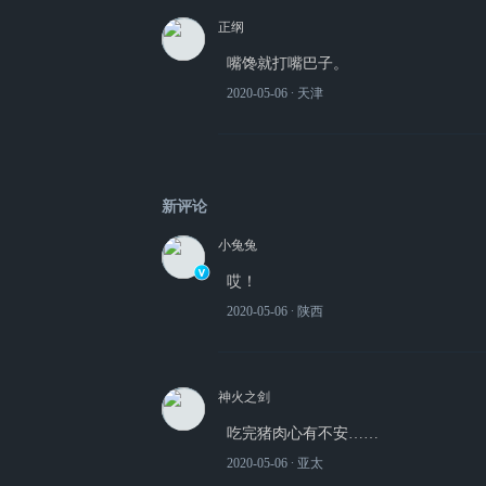
正纲
嘴馋就打嘴巴子。
2020-05-06
∙ 天津
新评论
小兔兔
哎！
2020-05-06
∙ 陕西
神火之剑
吃完猪肉心有不安……
2020-05-06
∙ 亚太