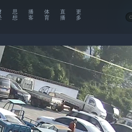
财
思
播
体
直
更
经
想
客
育
播
多