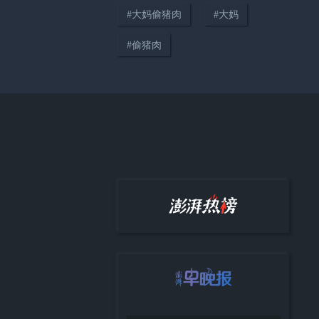
#
大妈偷猪肉
#
大妈
#
偷猪肉
00:44
新生儿入住月子会所仅4天，突发
颅内出血被送进ICU，宝妈：监
控拍到护理人员扇婴儿耳光