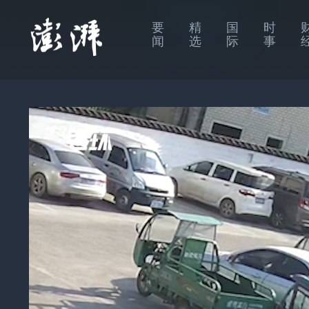
要
精
国
时
闻
选
际
事