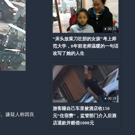
00:35
“床头放菜刀壮胆的女孩”考上师
范大学，8年前老师温暖的一句话
改写了她的人生
00:19
游客睡自己车里被酒店收150
获。嫌疑人称因良
元“住宿费”，监管部门介入后酒
店退款并赔偿1000元