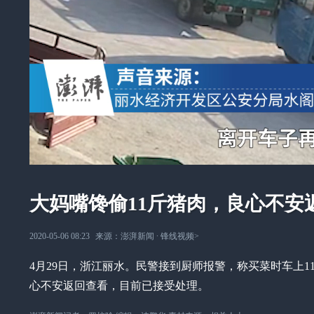
大妈嘴馋偷11斤猪肉，良心不安
2020-05-06 08:23
来源：
澎湃新闻
∙
锋线视频
>
4月29日，浙江丽水。民警接到厨师报警，称买菜时车上
心不安返回查看，目前已接受处理。