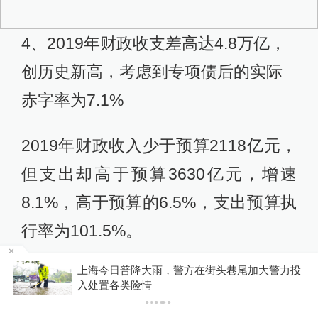
4、2019年财政收支差高达4.8万亿，
创历史新高，考虑到专项债后的实际
赤字率为7.1%
2019年财政收入少于预算2118亿元，
但支出却高于预算3630亿元，增速
8.1%，高于预算的6.5%，支出预算执
行率为101.5%。
上海今日普降大雨，警方在街头巷尾加大警力投
消
官方赤字为2.76万亿，但实际上的收
入处置各类险情
过
支差为4.8万亿，中间的差额通过历史