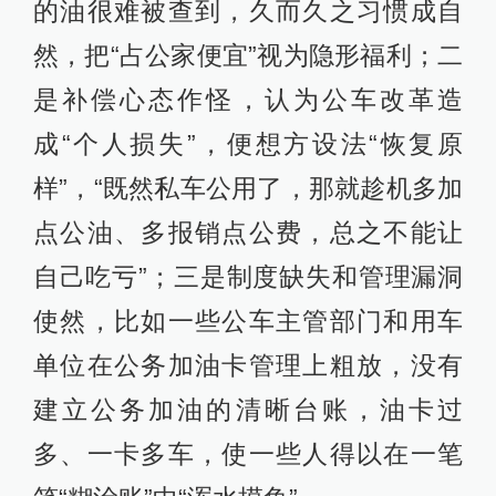
的油很难被查到，久而久之习惯成自
然，把“占公家便宜”视为隐形福利；二
是补偿心态作怪，认为公车改革造
成“个人损失”，便想方设法“恢复原
样”，“既然私车公用了，那就趁机多加
点公油、多报销点公费，总之不能让
自己吃亏”；三是制度缺失和管理漏洞
使然，比如一些公车主管部门和用车
单位在公务加油卡管理上粗放，没有
建立公务加油的清晰台账，油卡过
多、一卡多车，使一些人得以在一笔