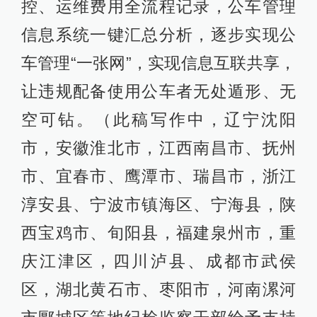
控、运维费用全流程记录，公车管理
信息系统一键汇总分析，逐步实现公
车管理“一张网”，实现信息互联共享，
让违规配备使用公车者无处遁形、无
空可钻。（此稿写作中，辽宁沈阳
市，安徽淮北市，江西南昌市、抚州
市、宜春市、鹰潭市、瑞昌市，浙江
淳安县、宁波市镇海区、宁海县，陕
西宝鸡市、旬阳县，福建泉州市，重
庆江津区，四川泸县、成都市武侯
区，湖北黄石市、枣阳市，河南漯河