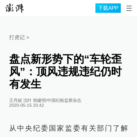
下载APP
打虎记
>
盘点新形势下的“车轮歪
风”：顶风违规违纪仍时
有发生
王丹妮 沈叶 韩建明/中国纪检监察杂志
2020-05-15 20:42
从中央纪委国家监委有关部门了解