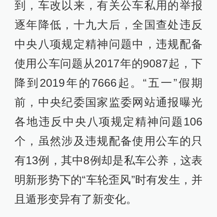
到，车改以来，有关公车私用的举报
逐年降低，十九大后，全国查处违反
中央八项规定精神问题中，违规配备
使用公车问题从2017年的9087起，下
降到2019年的7666起。“五一”假期
前，中央纪委国家监委网站通报曝光
各地违反中央八项规定精神问题106
个，虽然涉及违规配备使用公车的只
有13例，其中8例却是私车公养，这表
明新形势下的“车轮歪风”时有发生，并
且遁形变异有了新变化。