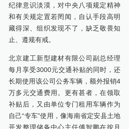
纪律意识淡漠，对中央八项规定精神
和有关规定置若罔闻，自认手段高明
藏得深、组织发现不了，缺乏敬畏知
止、遵规有戒。
北京建工新型建材有限公司副总经理
每月享受3000元交通补贴的同时，还
长期使用该公司公务车辆，额外报销4
万多元交通费用。更有甚者，在领取
补贴后，又由单位专门租用车辆作为
自己“专车”使用，像海南省定安县土地
开发整理储备中心主任傅智鹏在按月