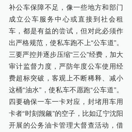
补公车保障不足，像一些地方和部门
成立公车服务中心或直接到社会租
车，都是有益的尝试，但对此必须作
出严格规范，使私车跑不上“公车道”。
三要严控并逐步压缩“三公”经费，加大
审计监督力度，严防年度公车使用经
费超标突破，客观上不断稀释、减小
这桶“油水”，使私车不愿跑“公车道”。
四要确保一车一卡对应，封堵用车用
卡者“时刻觊觎”的空子，比如辽宁沈阳
开展的公务油卡管理大督查活动，借