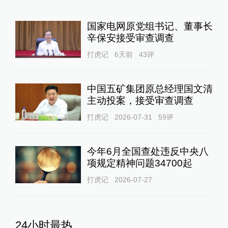
国家电网原党组书记、董事长
辛保安接受审查调查
打虎记
6天前
43
评
中国五矿集团原总经理国文清
主动投案，接受审查调查
打虎记
2026-07-31
59
评
今年6月全国查处违反中央八
项规定精神问题34700起
打虎记
2026-07-27
24小时最热