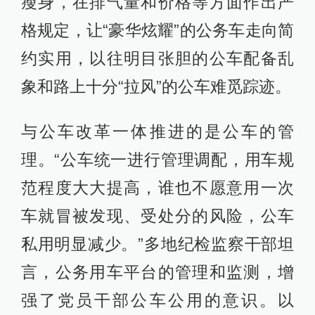
瘦身，在排气量和价格等方面作出严
格规定，让“豪华炫耀”的公务车走向简
约实用，以往明目张胆的公车配备乱
象和路上十分“拉风”的公车难觅踪迹。
与公车改革一体推进的是公车的管
理。“公车统一进行管理调配，用车规
范程度大大提高，谁也不愿意用一次
车就冒被发现、受处分的风险，公车
私用明显减少。”多地纪检监察干部坦
言，公务用车平台的管理和监测，增
强了党员干部公车公用的意识。以