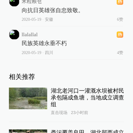
米粒粮仓
向抗日英雄张自忠致敬。
2020-05-19
∙ 安徽
6赞
llalallal
民族英雄永垂不朽
2020-05-19
∙ 四川
4赞
相关推荐
湖北老河口一灌溉水坝被村民
承包隔成鱼塘，当地成立调查
组
直击现场
23小时前
粪污覆盖良田，湖北郧西成立