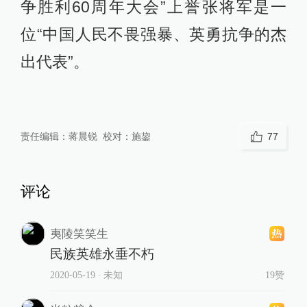
争胜利60周年大会”上誉张将军是一
位“中国人民不畏强暴、英勇抗争的杰
出代表”。
责任编辑：
蒋晨锐
校对：
施鋆
77
评论
夷陵笑笑生
民族英雄永垂不朽
2020-05-19
∙ 未知
19赞