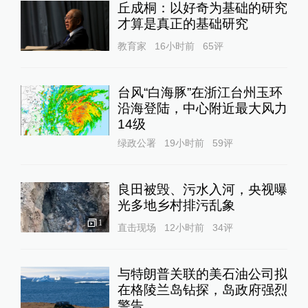
丘成桐：以好奇为基础的研究
才算是真正的基础研究
教育家
16小时前
65
评
台风“白海豚”在浙江台州玉环
沿海登陆，中心附近最大风力
14级
绿政公署
19小时前
59
评
良田被毁、污水入河，央视曝
光多地乡村排污乱象
1
直击现场
12小时前
34
评
与特朗普关联的美石油公司拟
在格陵兰岛钻探，岛政府强烈
警告