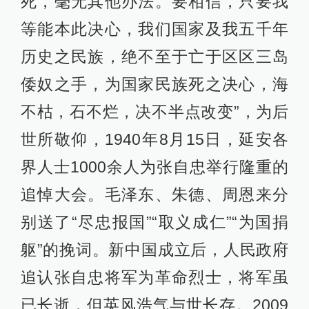
死，毫无其他办法。要相信，只要我
等能本此决心，我们国家及我五千年
历史之民族，绝不至于亡于区区三岛
倭奴之手，为国家民族死之决心，海
不枯，石不烂，决不半点改变”，为后
世所敬仰，1940年8月15日，延安各
界人士1000余人为张自忠举行隆重的
追悼大会。毛泽东、朱德、周恩来分
别送了“尽忠报国”“取义成仁”“为国捐
躯”的挽词。新中国成立后，人民政府
追认张自忠将军为革命烈士，将军虽
已长逝，但英风浩气与世长存。2009