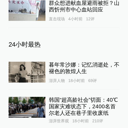
群众想进献血屋避雨被拒？山
西忻州市中心血站回应
直击现场
4小时前
12
评
24小时最热
暮年常沙娜：记忆消逝处，不
褪色的敦煌人生
澎湃人物
18小时前
69
评
韩国“超高龄社会”切面：40℃
国家灾难状态下，2400名首
尔老人还在巷子里收废纸
澎湃世界观
18小时前
210
评