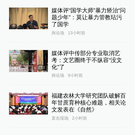
媒体评“国学大师”暴力矫治“问
题少年”：莫让暴力管教玷污
了国学
舆论场
13小时前
媒体评中传部分专业取消艺
考：文艺圈终于不纵容“没文
化”了
1
舆论场
9小时前
福建农林大学研究团队破解百
年甘蔗育种核心难题，相关论
文发表在《自然》
直击现场
2小时前