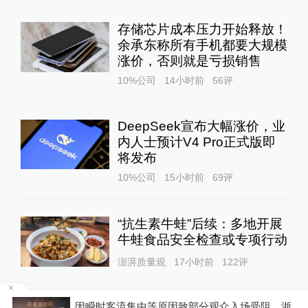
存储芯片成本压力开始释放！
余承东称所有手机都要大规模
涨价，否则就是亏损销售
10%公司
14小时前
56
评
DeepSeek宣布大幅涨价，业
内人士预计V4 Pro正式版即
将发布
10%公司
15小时前
69
评
“抗生素牛蛙”后续：多地开展
牛蛙食品安全检查或专项行动
澎湃质量观
17小时前
122
评
因瞬时客流集中等原因致部分观众入场受阻，浙