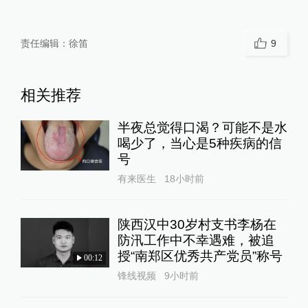
责任编辑：
徐笛
9
相关推荐
半夜总觉得口渴？可能不是水
喝少了，当心是5种疾病的信
号
有来医生
18小时前
陕西汉中30岁村支书李杨在
防汛工作中不幸遇难，被追
授“南郑区优秀共产党员”称号
00:12
锋线视频
9小时前