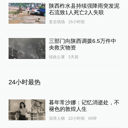
陕西柞水县持续强降雨突发泥
石流致1人死亡2人失联
直击现场
15小时前
三部门向陕西调拨6.5万件中
央救灾物资
绿政公署
3天前
24小时最热
暮年常沙娜：记忆消逝处，不
褪色的敦煌人生
澎湃人物
22小时前
69
评