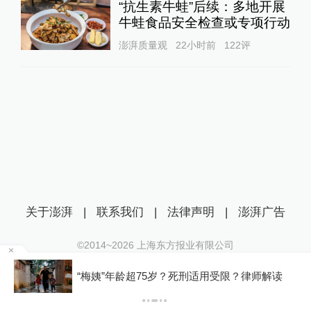
“抗生素牛蛙”后续：多地开展
牛蛙食品安全检查或专项行动
澎湃质量观
22小时前
122
评
关于澎湃
|
联系我们
|
法律声明
|
澎湃广告
©2014~
2026
上海东方报业有限公司
沪ICP证：沪B2-20170116 | 沪ICP备14003370号
罕
“梅姨”年龄超75岁？死刑适用受限？律师解读
互联网新闻信息服务许可证：31120170006
沪公网安备 31010602000299号