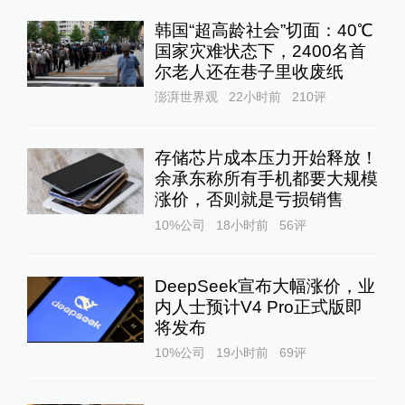
韩国“超高龄社会”切面：40℃
国家灾难状态下，2400名首
尔老人还在巷子里收废纸
澎湃世界观
22小时前
210
评
存储芯片成本压力开始释放！
余承东称所有手机都要大规模
涨价，否则就是亏损销售
10%公司
18小时前
56
评
DeepSeek宣布大幅涨价，业
内人士预计V4 Pro正式版即
将发布
10%公司
19小时前
69
评