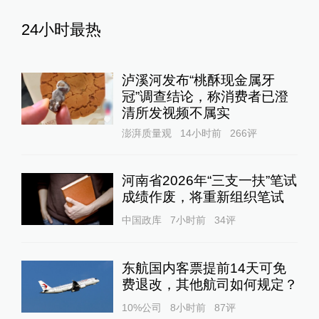
24小时最热
泸溪河发布“桃酥现金属牙
冠”调查结论，称消费者已澄
清所发视频不属实
澎湃质量观
14小时前
266
评
河南省2026年“三支一扶”笔试
成绩作废，将重新组织笔试
中国政库
7小时前
34
评
东航国内客票提前14天可免
费退改，其他航司如何规定？
10%公司
8小时前
87
评