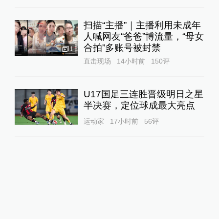
扫描“主播”｜主播利用未成年
人喊网友“爸爸”博流量，“母女
合拍”多账号被封禁
1
直击现场
14小时前
150
评
U17国足三连胜晋级明日之星
半决赛，定位球成最大亮点
运动家
17小时前
56
评