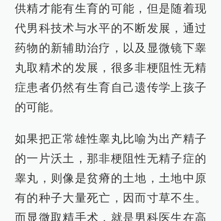
供精才能有生育的可能，但是随着现
代男科技术与水平的不断发展，通过
药物的新辅助治疗，以及显微镜下睾
丸取精术的发展，很多非梗阻性无精
症患者仍然有生育自己遗传学上孩子
的可能。
如果把正常雄性睾丸比喻为出产精子
的一片沃土，那非梗阻性无精子症的
睾丸，则像是贫瘠的土地，土地中原
有的种子大量死亡，因而寸草不生。
而显微取精手术，就是男科医生在高