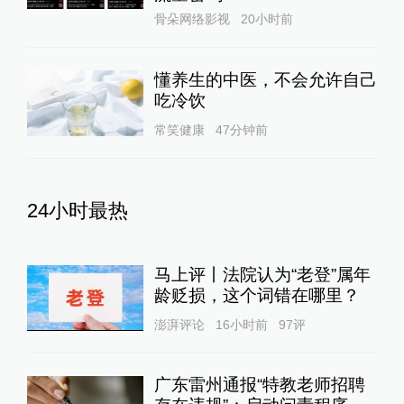
骨朵网络影视
20小时前
懂养生的中医，不会允许自己
吃冷饮
常笑健康
47分钟前
24小时最热
马上评丨法院认为“老登”属年
龄贬损，这个词错在哪里？
澎湃评论
16小时前
97
评
广东雷州通报“特教老师招聘