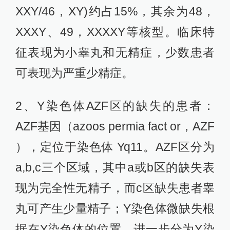
XXY/46，XY)约占15%，其余为48，
XXXY、49，XXXXY等核型。临床特
征表现为小睾丸和无精症，少数患者
可表现为严重少精症。
2、Y染色体AZF区的缺失的患者：
AZF基因（azoos permia fact or，AZF
），定位于染色体 Yq11。AZF区分为
a,b,c三个区域，其中a或b区的缺失表
现为完全性无精子，而c区缺失患者睾
丸可产生少量精子；Y染色体微缺失根
据在Y染色体的位置，进一步分为Y染