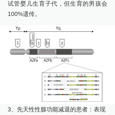
试管婴儿生育子代，但生育的男孩会
100%遗传。
3、先天性性腺功能减退的患者：表现