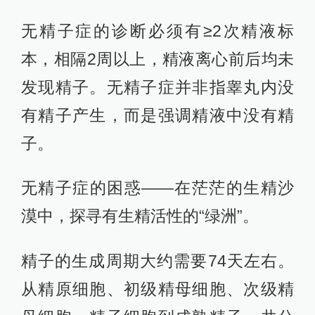
无精子症的诊断必须有≥2次精液标
本，相隔2周以上，精液离心前后均未
发现精子。无精子症并非指睾丸内没
有精子产生，而是强调精液中没有精
子。
无精子症的困惑——在茫茫的生精沙
漠中，探寻有生精活性的“绿洲”。
精子的生成周期大约需要74天左右。
从精原细胞、初级精母细胞、次级精