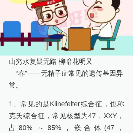
山穷水复疑无路 柳暗花明又
一“春”——无精子症常见的遗传基因异
常。
1、常见的是Klinefelter综合征，也称
克氏综合征，常见核型为47，XXY，
占80% ～85%，嵌合体(47，