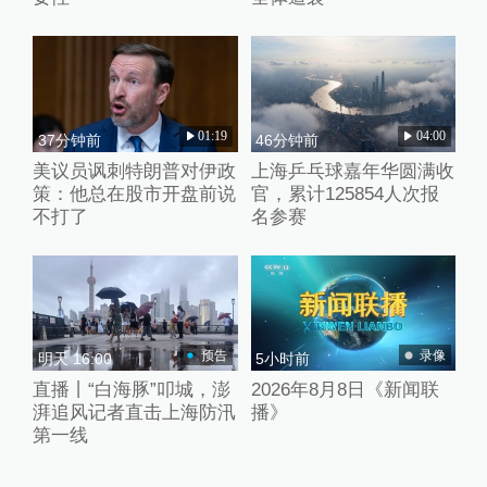
01:19
04:00
37分钟前
46分钟前
美议员讽刺特朗普对伊政
上海乒乓球嘉年华圆满收
策：他总在股市开盘前说
官，累计125854人次报
不打了
名参赛
预告
录像
明天 16:00
5小时前
直播丨“白海豚”叩城，澎
2026年8月8日《新闻联
湃追风记者直击上海防汛
播》
第一线