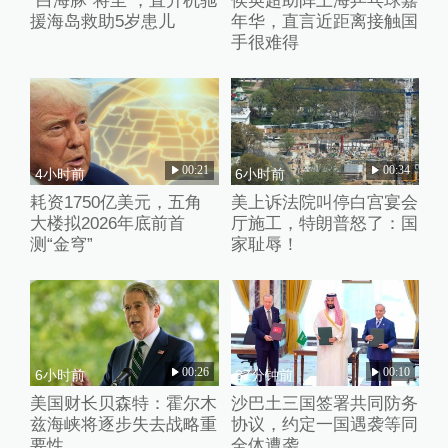
“白海豚”将至 ，直升机驰
侯英超助阵上海乒乓球嘉
援海岛救助5岁患儿
年华，直言近距离接触国
手很难得
00:21
00:34
4小时前
6小时前
耗资1750亿美元，五角
美上诉法院叫停白宫宴会
大楼拟2026年底前首
厅施工，特朗普怒了：国
测“金穹”
家耻辱！
00:26
00:10
6小时前
37分钟前
美国财长贝森特：霍尔木
沙巴土三国签署共同防务
兹海峡将逐步失去战略重
协议，约定一国遇袭等同
要性
全体遭袭