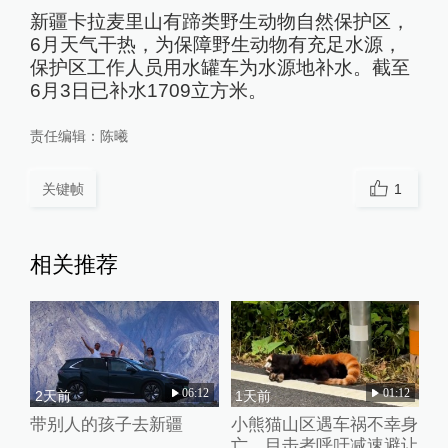
新疆卡拉麦里山有蹄类野生动物自然保护区，
6月天气干热，为保障野生动物有充足水源，
保护区工作人员用水罐车为水源地补水。截至
6月3日已补水1709立方米。
责任编辑：
陈曦
关键帧
1
相关推荐
06:12
01:12
2天前
1天前
带别人的孩子去新疆
小熊猫山区遇车祸不幸身
亡，目击者呼吁减速避让