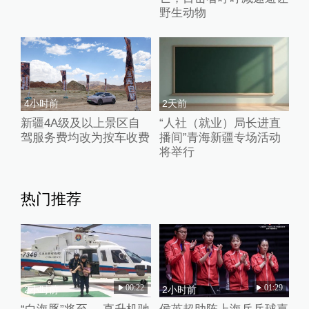
野生动物
4小时前
2天前
新疆4A级及以上景区自
“人社（就业）局长进直
驾服务费均改为按车收费
播间”青海新疆专场活动
将举行
热门推荐
00:22
01:29
2小时前
2小时前