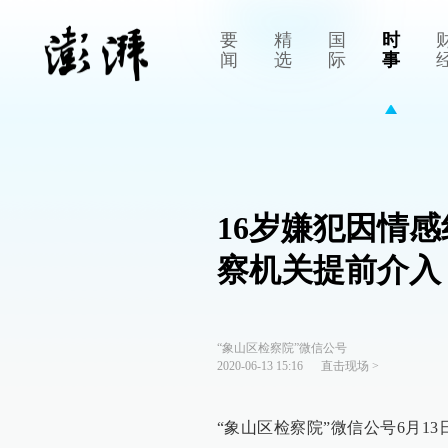
要
精
国
时
闻
选
际
事
16岁嫌犯因情
察机关提前介入
“象山区检察院”微信公号
2020-06-13 15:16
直击现场
>
“象山区检察院”微信公号6月1