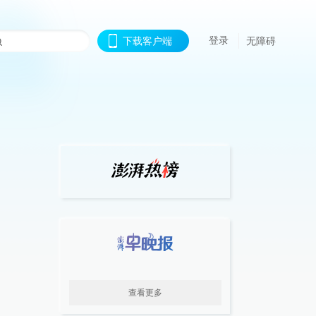
登录
下载客户端
无障碍
查看更多