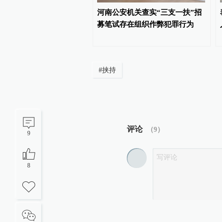
广告吐槽女生月经气味
河南公安机关查实“三支一扶”招
牌方致歉：下架争议短视
募笔试存在组织作弊犯罪行为
#
挟持
评论
（
9
）
9
8