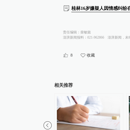
桂林16岁嫌疑人因情感纠纷
责任编辑：
柴敏懿
澎湃新闻报料：021-962866
澎湃新闻，未
8
收藏
相关推荐
01:07