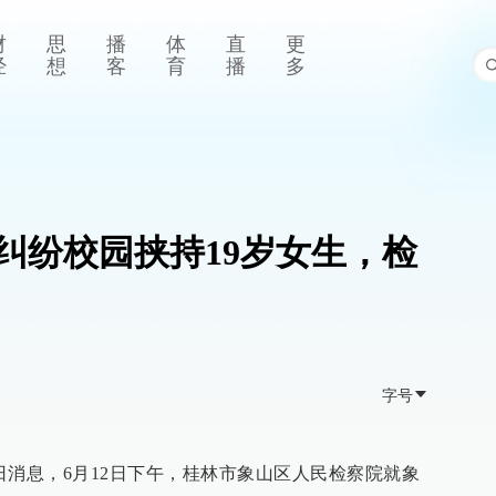
财
思
播
体
直
更
经
想
客
育
播
多
感纠纷校园挟持19岁女生，检
字号
3日消息，6月12日下午，桂林市象山区人民检察院就象