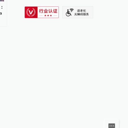
SIXTH TONE
：
安睡裤广告吐槽女生月经气味
河南公安机关查实“三支
中
大，品牌方致歉：下架争议短视
募笔试存在组织作弊犯
频