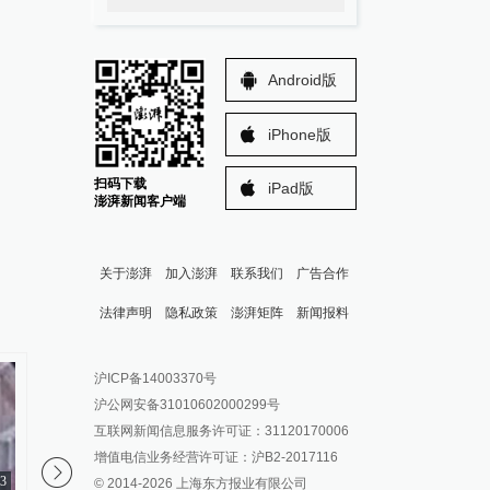
Android版
iPhone版
扫码下载
iPad版
澎湃新闻客户端
关于澎湃
加入澎湃
联系我们
广告合作
法律声明
隐私政策
澎湃矩阵
新闻报料
报料热线: 021-962866
澎湃新闻微博
沪ICP备14003370号
报料邮箱: news@thepaper.cn
澎湃新闻公众号
沪公网安备31010602000299号
澎湃新闻抖音号
互联网新闻信息服务许可证：31120170006
派生万物开放平台
增值电信业务经营许可证：沪B2-2017116
53
01:07
© 2014-
2026
上海东方报业有限公司
IP SHANGHAI