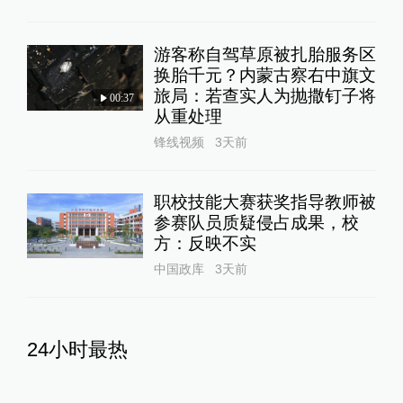
游客称自驾草原被扎胎服务区
换胎千元？内蒙古察右中旗文
旅局：若查实人为抛撒钉子将
00:37
从重处理
锋线视频
3天前
职校技能大赛获奖指导教师被
参赛队员质疑侵占成果，校
方：反映不实
中国政库
3天前
24小时最热