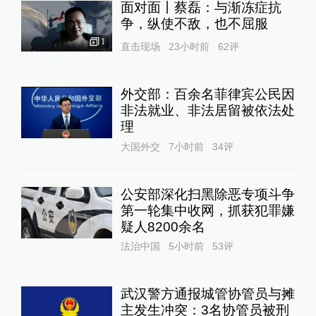
面对面丨蔡磊：与渐冻症抗
争，纵使不敌，也不屈服
1
直击现场
23小时前
62
评
外交部：百余名菲律宾公民因
非法就业、非法居留被依法处
理
大国外交
7小时前
34
评
公安部深化扫黑除恶专项斗争
第一轮集中收网，抓获犯罪嫌
疑人8200余名
法治中国
5小时前
53
评
武汉警方通报城管协管员与摊
主发生冲突：3名协管员被刑