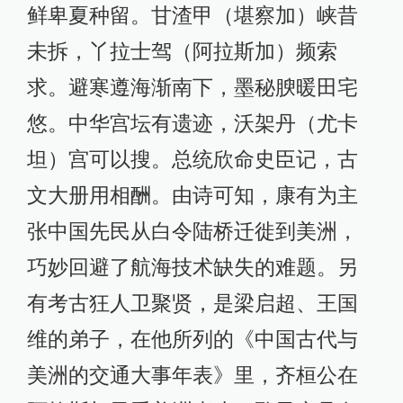
鲜卑夏种留。甘渣甲（堪察加）峡昔
未拆，丫拉士驾（阿拉斯加）频索
求。避寒遵海渐南下，墨秘腴暖田宅
悠。中华宫坛有遗迹，沃架丹（尤卡
坦）宫可以搜。总统欣命史臣记，古
文大册用相酬。由诗可知，康有为主
张中国先民从白令陆桥迁徙到美洲，
巧妙回避了航海技术缺失的难题。另
有考古狂人卫聚贤，是梁启超、王国
维的弟子，在他所列的《中国古代与
美洲的交通大事年表》里，齐桓公在