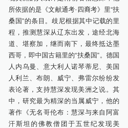
所依据的是《文献通考·四裔考》里“扶
桑国”的条目。歧尼根据其中记载的里
程，推测慧深从辽东出发，途经北海
道、堪察加，继而南下，最终抵达墨
西哥，即中国古籍里的“扶桑国”。德国
人内乌曼、意大利人诺琴蒂尼、美国
人利兰、布朗、威宁、弗雷尔纷纷发
表论著，支持慧深发现美洲之说。其
中，研究最为精深的当属威宁，他的
著作《无名哥伦布：慧深与来自阿富
汗斯坦的佛教僧团于五世纪发现美