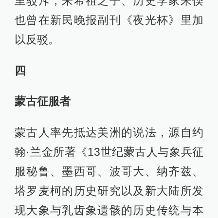
里驳斥，朱希祖之子、历史学家朱偰
也曾在新民晚报副刊《夜光杯》里加
以反驳。
四
蒙古征服者
蒙古人率先抵达美洲的说法，源自约
翰·兰金所著《13世纪蒙古人与象兵征
服秘鲁、墨西哥、波哥大、纳齐兹、
塔罗麦柯的历史研究以及新大陆所发
现大象与乳齿象遗骸的历史传统与本