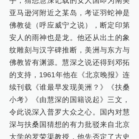
手，猜想慧深记载的女人国即为南美
亚马逊河附近之某岛，考证羽蛇神是
佛教徒（呼应威宁之说），断定印第
安人的雨神也是龙。他还从出土的象
纹雕刻与汉字碑推断，美洲与东方与
佛教皆有渊源。慧深之说还得到邓拓
的支持，1961年他在《北京晚报》连
续刊载《谁最早发现美洲？》《扶桑
小考》《由慧深的国籍说起》三文，
令此说深入普罗大众之心。国内对慧
深与扶桑国猜想的有力批驳来自北京
大学的罗荣渠教授，他先否定了古史