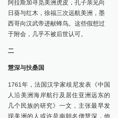
阿拉斯加寻觅美洲虎皮，孔子亲见向
日葵与红木，徐福三次远航美洲，墨
西哥向汉武帝进献蜂鸟。这些假想过
于附会，几乎不被后世认可。
二
慧深与扶桑国
1761年，法国汉学家歧尼发表《中国
人沿美洲海岸航行及居住亚洲远东的
几个民族的研究》一文，主张最早发
现美洲的人或许是南朝名僧慧深，他