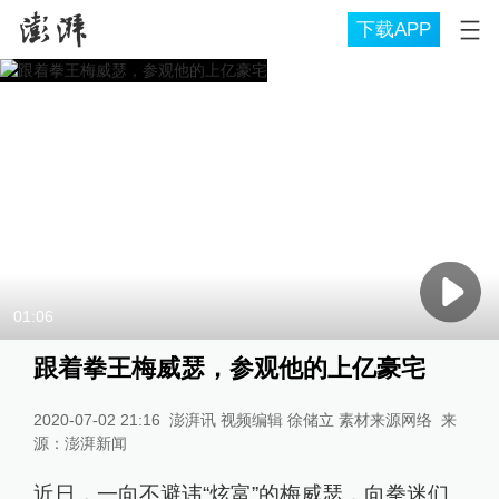
下载APP
01:06
跟着拳王梅威瑟，参观他的上亿豪宅
2020-07-02 21:16
澎湃讯 视频编辑 徐储立 素材来源网络
来
源：
澎湃新闻
近日，一向不避讳“炫富”的梅威瑟，向拳迷们