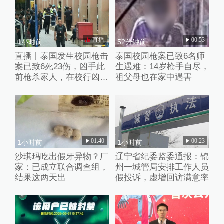
直播
00:53
1小时前
52分钟前
直播丨泰国发生校园枪击
泰国校园枪案已致6名师
案已致6死23伤，凶手此
生遇难：14岁枪手自尽，
前枪杀家人，在校行凶后
祖父母也在家中遇害
已自杀
01:40
00:23
1小时前
1小时前
沙琪玛吃出假牙异物？厂
辽宁省纪委监委通报：锦
家：已成立联合调查组，
州一城管局安排工作人员
结果这两天出
假投诉，虚增回访满意率