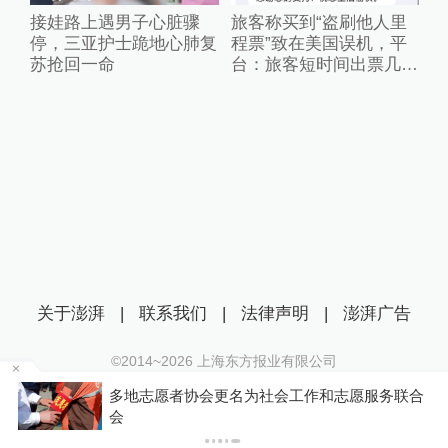
接娃路上遇男子心脏骤
旅客称买到“盗刷他人里
停，三亚护士跪地心肺复
程票”致在美国误机，平
苏抢回一命
台：旅客短时间出票几十
张且行程冲突，已清退涉
事供应票商
关于澎湃
|
联系我们
|
法律声明
|
澎湃广告
©2014~
2026
上海东方报业有限公司
沪ICP证：沪B2-20170116 | 沪ICP备14003370号
就能
多地志愿者协会更名为社会工作和志愿服务联合
互联网新闻信息服务许可证：31120170006
会
沪公网安备 31010602000299号