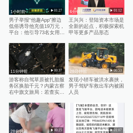
01:27
01:12
1小时前
6分钟前
男子举报“他趣App”擦边
王兴兴：登陆资本市场是
低俗诱导他充值19万元，
全新的起点，积极探索机
平台：他引导73名女用户
甲等更多产品形态
聊不雅话题
00:37
00:53
11分钟前
28分钟前
游客称自驾草原被扎胎服
发现小轿车被洪水裹挟，
务区换胎千元？内蒙古察
男子驾铲车救出车内被困
右中旗文旅局：若查实人
人员
为抛撒钉子将从重处理
00:25
01:07
28分钟前
40分钟前