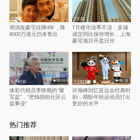
3天前
2天前
周润发豪宅挂牌4年，降
7月楼市淡季不淡：多城
6000万港元仍未售出
成交同比保持增长，上海
豪宅项目开盘日光
01:53
01:39
5小时前
7小时前
体彩代销员李映顺的“聚
许海峰回忆亚运会经典时
宝盆”，“把钱捐给社区公
刻，期盼年轻运动员打出
益事业”
更好的水平
热门推荐