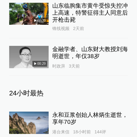
山东临朐集市黄牛受惊失控冲
上高速，特警征得主人同意后
开枪击毙
00:39
锋线视频
2天前
金融学者、山东财大教授刘海
明逝世，年仅38岁
00:29
时政湃
3天前
24小时最热
永和豆浆创始人林炳生逝世，
享年70岁
港台来信
18小时前
144
评