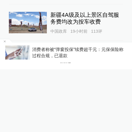
新疆4A级及以上景区自驾服
务费均改为按车收费
中国政库
19小时前
113
评
元保保险称
“青海和兰州在抢一碗面？”青
你有权知道更多
下载
海媒体：这种说法，格局小了
下载澎湃新闻客户端
中国政库
16小时前
75
评
美上诉法院叫停白宫宴会厅施
工，特朗普怒了：国家耻辱！
00:34
World湃
21小时前
53
评
男子在微信家长群里煽动孤立
孩子同学被法院判赔