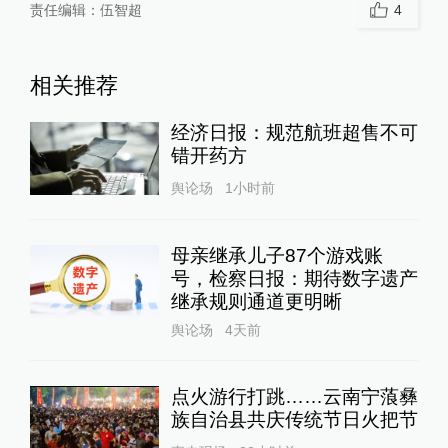
责任编辑：
伍智超
4
相关推荐
经济日报：规范航班超售不可
错开药方
舆论场
1小时前
母亲继承儿子87个游戏账
号，检察日报：期待数字遗产
继承规则通道更明晰
舆论场
4天前
点火游行打跳……云南宁蒗彝
族自治县共庆传统节日火把节