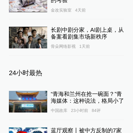
的考验
金改实验室
4天前
长剧中剧分家，AI剧上桌，从
备案看剧集市场新秩序
骨朵网络影视
1天前
24小时最热
“青海和兰州在抢一碗面？”青
海媒体：这种说法，格局小了
中国政库
23小时前
84
评
蓝厅观察丨被中方反制的7家