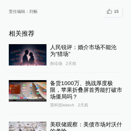
责任编辑：
刘畅
15
相关推荐
人民锐评：婚介市场不能沦
为“猎场”
舆论场
2天前
备货1000万、挑战厚度极
限，苹果折叠屏首秀能打破市
场僵局吗？
雷科技leitech
2天前
美联储观察：美债市场对沃什