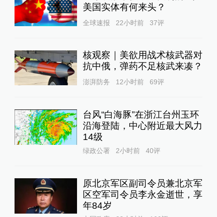
美国实体有何来头？
全球速报
22小时前
37
评
核观察｜美欲用战术核武器对
抗中俄，弹药不足核武来凑？
澎湃防务
12小时前
69
评
台风“白海豚”在浙江台州玉环
沿海登陆，中心附近最大风力
14级
绿政公署
2小时前
40
评
原北京军区副司令员兼北京军
区空军司令员李永金逝世，享
年84岁