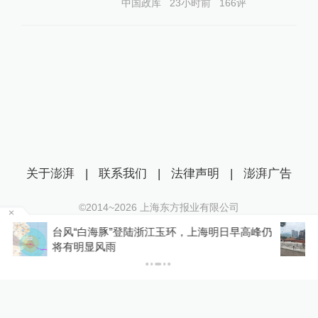
中国政库
23小时前
166
评
关于澎湃
|
联系我们
|
法律声明
|
澎湃广告
©2014~
2026
上海东方报业有限公司
沪ICP证：沪B2-20170116 | 沪ICP备14003370号
仍
湖南一企业诉县政府未交地：这边还在打官司，
互联网新闻信息服务许可证：31120170006
那边涉案土地被拍卖了
沪公网安备 31010602000299号