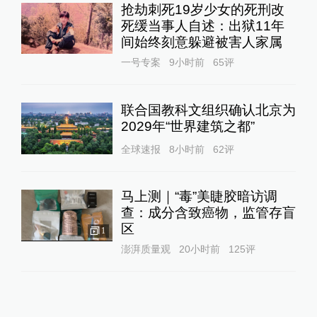
抢劫刺死19岁少女的死刑改
死缓当事人自述：出狱11年
间始终刻意躲避被害人家属
一号专案
9小时前
65
评
联合国教科文组织确认北京为
2029年“世界建筑之都”
全球速报
8小时前
62
评
马上测｜“毒”美睫胶暗访调
查：成分含致癌物，监管存盲
区
1
澎湃质量观
20小时前
125
评