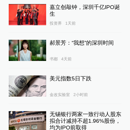
嘉立创敲钟，深圳千亿IPO诞
生
投资界
1天前
郝景芳：“我想”的深圳时间
书都
4天前
美元指数5日下跌
金改实验室
2小时前
无锡银行两家一致行动人股东
拟合计减持不超1.96%股份，
均为IPO前取得