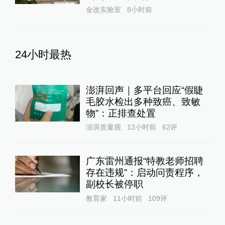
金改实验室
8小时前
24小时最热
澎湃回声｜多平台回应“假睫
毛胶水检出多种致癌、致敏
物”：正排查处置
澎湃质量观
12小时前
62
评
广东雷州通报“特教老师招聘
存在违规”：启动问责程序，
副校长被停职
教育家
11小时前
109
评