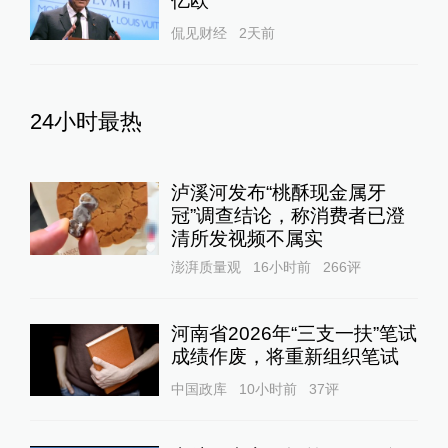
亿欧
侃见财经
2天前
24小时最热
泸溪河发布“桃酥现金属牙
冠”调查结论，称消费者已澄
清所发视频不属实
澎湃质量观
16小时前
266
评
河南省2026年“三支一扶”笔试
成绩作废，将重新组织笔试
中国政库
10小时前
37
评