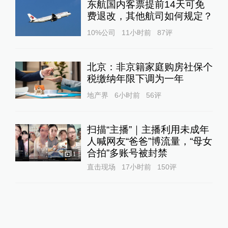
东航国内客票提前14天可免
费退改，其他航司如何规定？
10%公司
11小时前
87
评
北京：非京籍家庭购房社保个
税缴纳年限下调为一年
地产界
6小时前
56
评
扫描“主播”｜主播利用未成年
人喊网友“爸爸”博流量，“母女
合拍”多账号被封禁
1
直击现场
17小时前
150
评