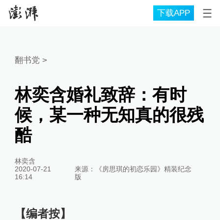
下载APP
翻书党
>
林奕含婚礼致辞：有时
候，某一种无知真的很残
酷
林奕含
2020-07-21
来源：
《房思琪的初恋乐园》精装纪念
16:14
版
【编者按】