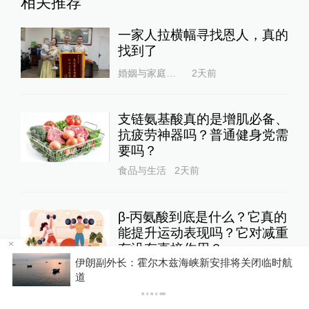
相关推荐
一家人拉横幅寻找恩人，真的
找到了
婚姻与家庭杂志
2天前
支链氨基酸真的是增肌必备、
抗疲劳神器吗？普通健身党需
要吗？
食品与生活
2天前
β-丙氨酸到底是什么？它真的
能提升运动表现吗？它对减重
有没有直接作用？
安排将关闭临时航
食品与生活
2天前
你有权知道更多
下载澎湃新闻客户端