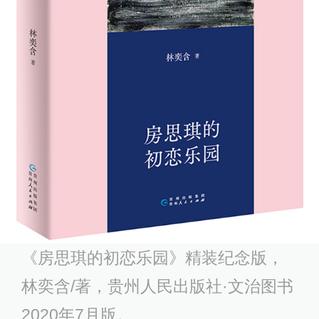
《房思琪的初恋乐园》精装纪念版，
林奕含/著，贵州人民出版社·文治图书
2020年7月版。