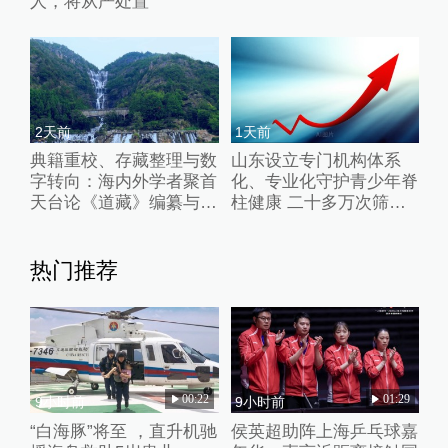
人，将从严处置
2天前
1天前
典籍重校、存藏整理与数
山东设立专门机构体系
字转向：海内外学者聚首
化、专业化守护青少年脊
天台论《道藏》编纂与道
柱健康 二十多万次筛
学研究
查，守住那条“线”
热门推荐
00:22
01:29
9小时前
9小时前
“白海豚”将至 ，直升机驰
侯英超助阵上海乒乓球嘉