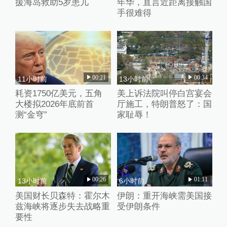
援海岛救助5岁患儿
年华，直言近距离接触国
手很难得
00:21
00:34
11小时前
13小时前
耗资1750亿美元，五角
美上诉法院叫停白宫宴会
大楼拟2026年底前首
厅施工，特朗普怒了：国
测“金穹”
家耻辱！
00:26
01:11
13小时前
6小时前
美国财长贝森特：霍尔木
伊朗：重开海峡需美国接
兹海峡将逐步失去战略重
受伊朗条件
要性