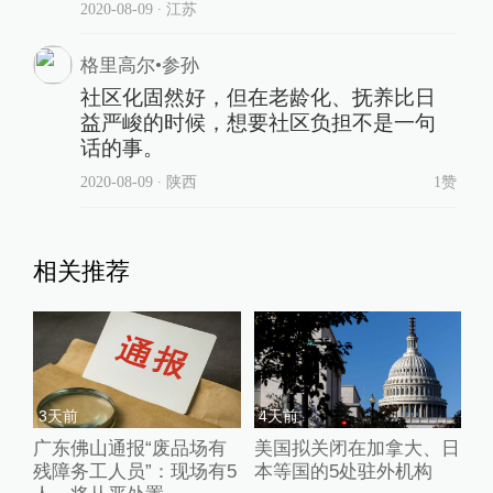
2020-08-09
∙ 江苏
格里高尔•参孙
社区化固然好，但在老龄化、抚养比日
益严峻的时候，想要社区负担不是一句
话的事。
2020-08-09
∙ 陕西
1赞
相关推荐
3天前
4天前
广东佛山通报“废品场有
美国拟关闭在加拿大、日
残障务工人员”：现场有5
本等国的5处驻外机构