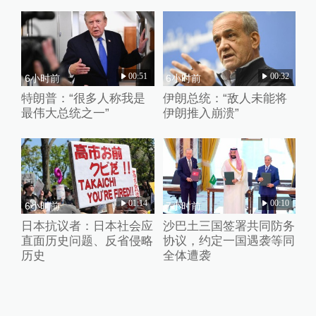
00:51
00:32
6小时前
6小时前
特朗普：“很多人称我是
伊朗总统：“敌人未能将
最伟大总统之一”
伊朗推入崩溃”
01:14
00:10
6小时前
7小时前
日本抗议者：日本社会应
沙巴土三国签署共同防务
直面历史问题、反省侵略
协议，约定一国遇袭等同
历史
全体遭袭