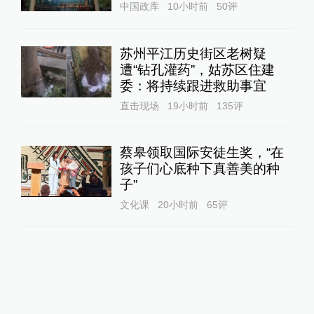
中国政库
10小时前
50
评
苏州平江历史街区老树疑
遭“钻孔灌药”，姑苏区住建
委：将持续跟进救助事宜
直击现场
19小时前
135
评
蔡皋领取国际安徒生奖，“在
孩子们心底种下真善美的种
子”
文化课
20小时前
65
评