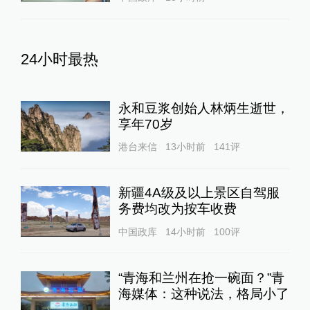
24小时最热
永和豆浆创始人林炳生逝世，
享年70岁
港台来信
13小时前
141
评
新疆4A级及以上景区自驾服
务费均改为按车收费
中国政库
14小时前
100
评
“青海和兰州在抢一碗面？”青
海媒体：这种说法，格局小了