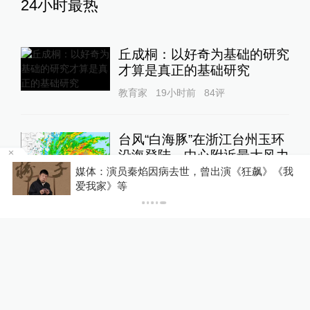
24小时最热
丘成桐：以好奇为基础的研究
才算是真正的基础研究
教育家
19小时前
84
评
台风“白海豚”在浙江台州玉环
沿海登陆，中心附近最大风力
14级
部
媒体：演员秦焰因病去世，曾出演《狂飙》《我
爱我家》等
绿政公署
22小时前
81
评
良田被毁、污水入河，央视曝
光多地乡村排污乱象
1
直击现场
15小时前
50
评