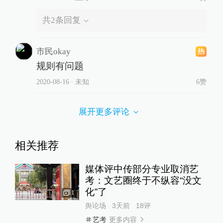
共
2
条回复
市民okay
规则有问题
2020-08-16
∙ 未知
6赞
展开更多评论
相关推荐
媒体评中传部分专业取消艺
考：文艺圈终于不纵容“没文
化”了
1
舆论场
3天前
18
评
更多内容
艺考