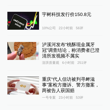
宇树科技发行价150.8元
10%公司
22小时前
56
评
泸溪河发布“桃酥现金属牙
冠”调查结论，称消费者已澄
清所发视频不属实
澎湃质量观
6小时前
251
评
重庆“代人信访被判寻衅滋
事”案检方撤诉、警方撤案，
两被告人获国赔
一号专案
23小时前
53
评