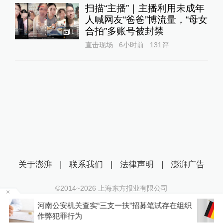
扫描“主播”｜主播利用未成年
人喊网友“爸爸”博流量，“母女
合拍”多账号被封禁
1
直击现场
6小时前
131
评
关于澎湃
|
联系我们
|
法律声明
|
澎湃广告
©2014~
2026
上海东方报业有限公司
沪ICP证：沪B2-20170116 | 沪ICP备14003370号
织
德国沙盘推演“对华贸易战”：寻找中国“软肋”就能
互联网新闻信息服务许可证：31120170006
解决德国困境吗？