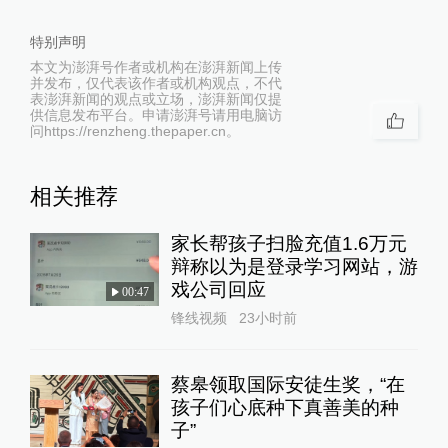
特别声明
本文为澎湃号作者或机构在澎湃新闻上传
并发布，仅代表该作者或机构观点，不代
表澎湃新闻的观点或立场，澎湃新闻仅提
供信息发布平台。申请澎湃号请用电脑访
问https://renzheng.thepaper.cn。
相关推荐
家长帮孩子扫脸充值1.6万元
辩称以为是登录学习网站，游
戏公司回应
00:47
锋线视频
23小时前
蔡皋领取国际安徒生奖，“在
孩子们心底种下真善美的种
子”