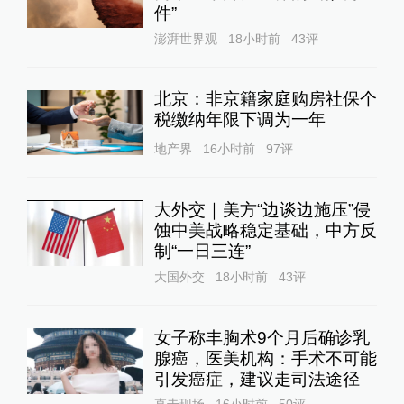
件”
澎湃世界观
18小时前
43
评
北京：非京籍家庭购房社保个
税缴纳年限下调为一年
地产界
16小时前
97
评
大外交｜美方“边谈边施压”侵
蚀中美战略稳定基础，中方反
制“一日三连”
大国外交
18小时前
43
评
女子称丰胸术9个月后确诊乳
腺癌，医美机构：手术不可能
引发癌症，建议走司法途径