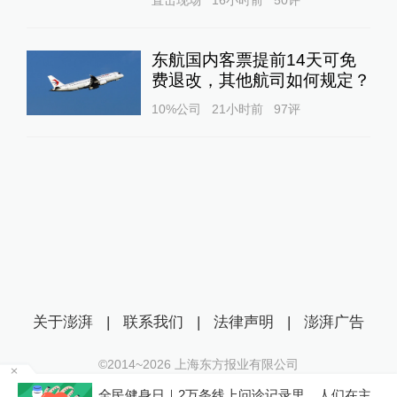
直击现场
16小时前
50
评
东航国内客票提前14天可免
费退改，其他航司如何规定？
10%公司
21小时前
97
评
关于澎湃
|
联系我们
|
法律声明
|
澎湃广告
©2014~
2026
上海东方报业有限公司
沪ICP证：沪B2-20170116 | 沪ICP备14003370号
在
全民健身日｜2万条线上问诊记录里，人们在主