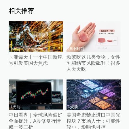
相关推荐
1天前
15小时前
玉渊谭天丨一个中国新税
频繁吃这几类食物，女性
号引发美国大焦虑
乳腺结节风险飙升！很多
人天天吃
1天前
1天前
每日看盘｜全球风险偏好
美国考虑禁止进口中国光
全面提升，A股修复行情
模块？市场人士：可能性
或一波三折
较小，影响也可控