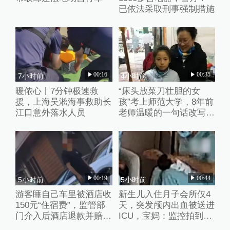
已依法采取刑事强制措施
00:16
00:35
7小时前
4小时前
暖侬心丨7分钟极速救
“床头放菜刀壮胆的女
援，上海吴淞海事救助长
孩”考上师范大学，8年前
江口意外落水人员
老师温暖的一句话改写了
她的人生
00:19
00:44
5小时前
5小时前
游客睡自己车里被酒店收
新生儿入住月子会所仅4
150元“住宿费”，监管部
天，突发颅内出血被送进
门介入后酒店退款并赔偿
ICU，宝妈：监控拍到护
1000元
理人员扇婴儿耳光