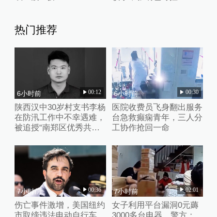
热门推荐
00:12
00:30
6小时前
6小时前
陕西汉中30岁村支书李杨
医院收费员飞身翻出服务
在防汛工作中不幸遇难，
台急救癫痫青年，三人分
被追授“南郑区优秀共产
工协作抢回一命
党员”称号
00:36
02:01
7小时前
7小时前
伤亡事件激增，美国纽约
女子利用平台漏洞0元薅
市取缔违法电动自行车
3000多台电器，警方：