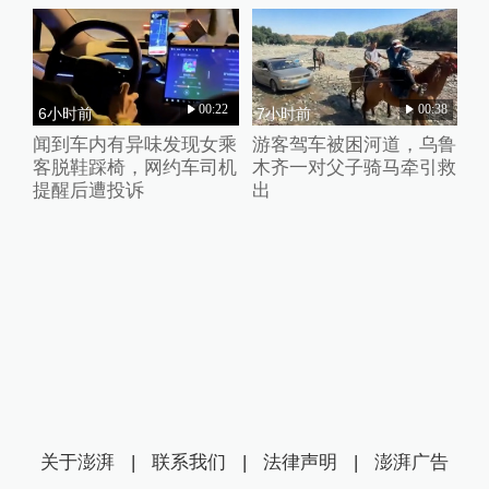
00:22
00:38
6小时前
7小时前
闻到车内有异味发现女乘
游客驾车被困河道，乌鲁
客脱鞋踩椅，网约车司机
木齐一对父子骑马牵引救
提醒后遭投诉
出
关于澎湃
|
联系我们
|
法律声明
|
澎湃广告