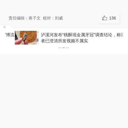
责任编辑：
蒋子文
校对：
刘威
136
博流
泸溪河发布“桃酥现金属牙冠”调查结论，称消费
评论
者已澄清所发视频不属实
燕小呆的大狗子
真能帮助地方招商引资的话还是很好
的，有什么好喷的
2020-09-04
∙ 江苏
115赞
零待遇
1、他瘦了；2、他低调了；3、他更有影
响力了！
2020-09-04
∙ 江苏
64赞