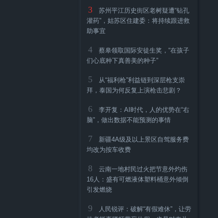
3
苏州平江历史街区老树疑遭“钻孔
灌药”，姑苏区住建委：将持续跟进救
助事宜
4
蔡皋领取国际安徒生奖，“在孩子
们心底种下真善美的种子”
5
从“福利枪”利益链到深层枪支崇
拜，泰国为何反复上演枪击悲剧？
6
李开复：AI时代，人的优势在“右
脑”，做出数据不能预测的事情
7
新疆4A级及以上景区自驾服务费
均改为按车收费
8
云南一地村民过火把节意外灼伤
16人：盛有可燃液体塑料桶意外倾倒
引发燃烧
9
人民锐评：破解“有假难休”，让劳