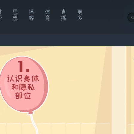
财
思
播
体
直
更
经
想
客
育
播
多