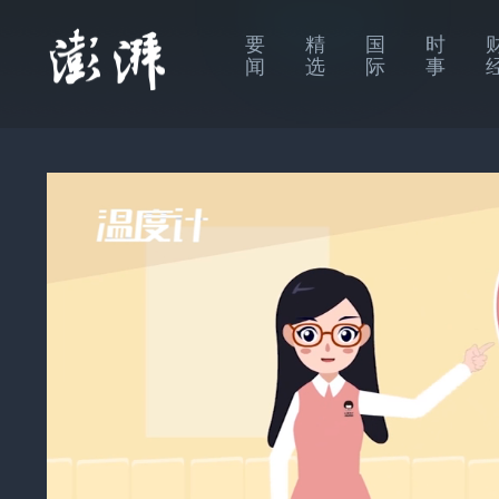
要
精
国
时
闻
选
际
事