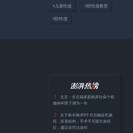
#
儿童性侵
#
防性侵教育
#
防性侵
亲子沟通：爱讲道理的父母，只
会哭闹的孩子
1
北京：非京籍家庭购房社保个税
缴纳年限下调为一年
2
女子称丰胸术9个月后确诊乳腺
癌，医美机构：手术不可能引发癌
症，建议走司法途径