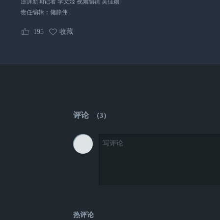
澎湃新闻记者 李文姬 视频编辑 吴佳颖
责任编辑：
储静伟
195
收藏
评论
（
3
）
热评论