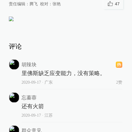
责任编辑：
腾飞
校对：
张艳
47
评论
胡辣块
里佛斯缺乏应变能力，没有策略。
2020-09-17
∙ 广东
2赞
忘蓁蓉
还有火箭
2020-09-17
∙ 江苏
群众意见