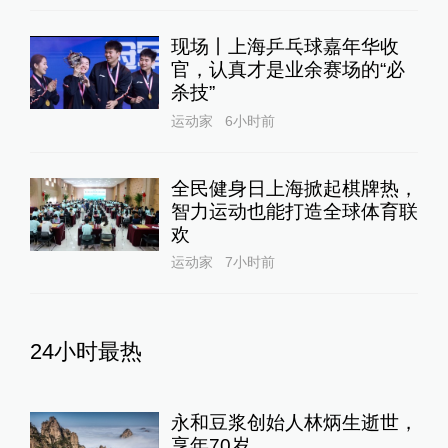
现场丨上海乒乓球嘉年华收
官，认真才是业余赛场的“必
杀技”
运动家
6小时前
全民健身日上海掀起棋牌热，
智力运动也能打造全球体育联
欢
运动家
7小时前
24小时最热
永和豆浆创始人林炳生逝世，
享年70岁