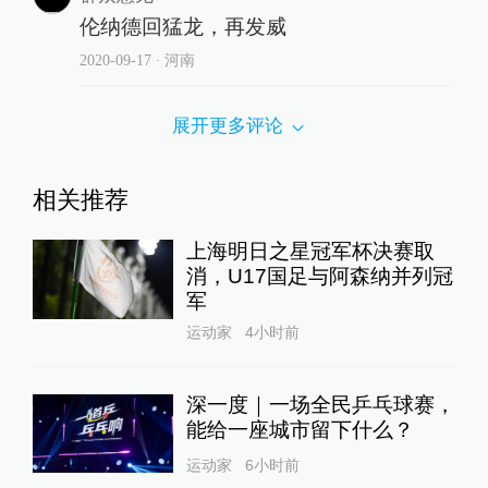
伦纳德回猛龙，再发威
2020-09-17
∙ 河南
展开更多评论
相关推荐
上海明日之星冠军杯决赛取
消，U17国足与阿森纳并列冠
军
运动家
4小时前
深一度｜一场全民乒乓球赛，
能给一座城市留下什么？
运动家
6小时前