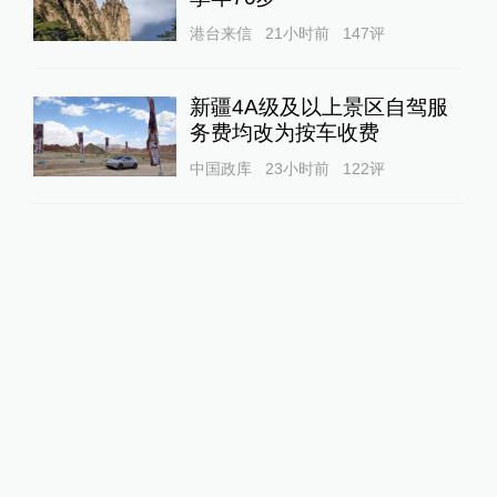
港台来信
21小时前
147
评
新疆4A级及以上景区自驾服
务费均改为按车收费
中国政库
23小时前
122
评
“青海和兰州在抢一碗面？”青
海媒体：这种说法，格局小了
中国政库
19小时前
81
评
蓝厅观察丨被中方反制的7家
美国实体有何来头？
全球速报
18小时前
34
评