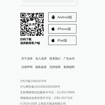
Android版
iPhone版
扫码下载
iPad版
澎湃新闻客户端
关于澎湃
加入澎湃
联系我们
广告合作
法律声明
隐私政策
澎湃矩阵
新闻报料
报料热线: 021-962866
澎湃新闻微博
沪ICP备14003370号
报料邮箱: news@thepaper.cn
澎湃新闻公众号
沪公网安备31010602000299号
澎湃新闻抖音号
互联网新闻信息服务许可证：31120170006
派生万物开放平台
增值电信业务经营许可证：沪B2-2017116
© 2014-
2026
上海东方报业有限公司
IP SHANGHAI