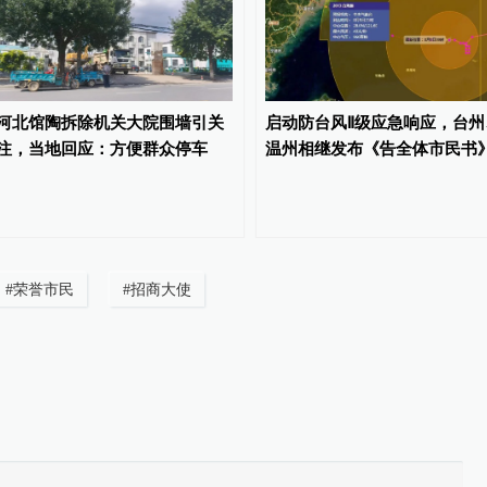
河北馆陶拆除机关大院围墙引关
启动防台风Ⅱ级应急响应，台州
注，当地回应：方便群众停车
温州相继发布《告全体市民书
#
荣誉市民
#
招商大使