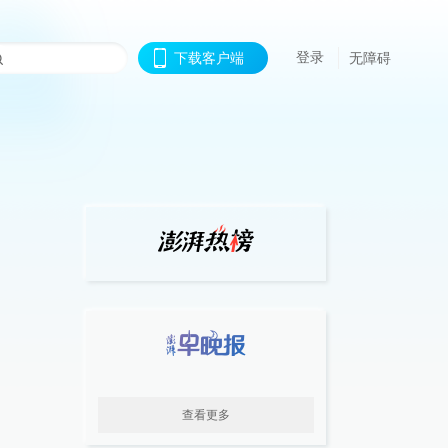
登录
下载客户端
无障碍
查看更多