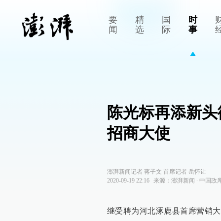
要
精
国
时
闻
选
际
事
陈光标再添新头
招商大使
澎湃新闻记者 蒋子文 首席记者 岳怀让
2020-09-19 22:16
来源：
澎湃新闻
∙
中国政
继受聘为河北涿鹿县首席营销大