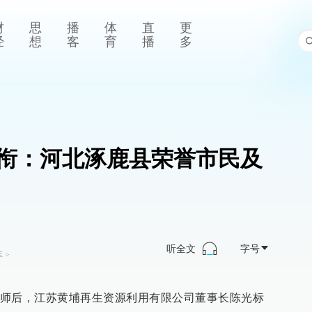
财
思
播
体
直
更
经
想
客
育
播
多
衔：河北涿鹿县荣誉市民及
听全文
字号
库
>
师后，江苏黄埔再生资源利用有限公司董事长陈光标