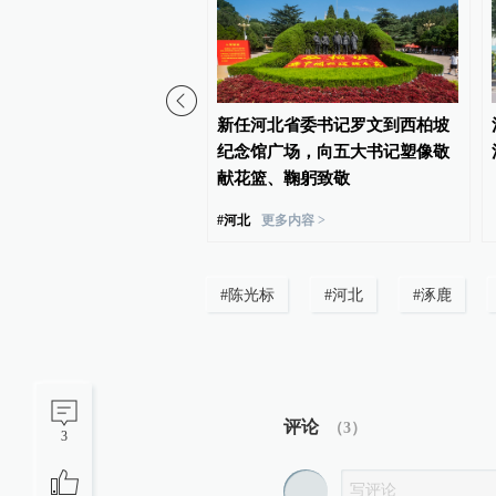
府驳斥美国撤销巴西驻美
新任河北省委书记罗文到西柏坡
证
纪念馆广场，向五大书记塑像敬
献花篮、鞠躬致敬
#
河北
更多内容 >
#
陈光标
#
河北
#
涿鹿
评论
（
3
）
3