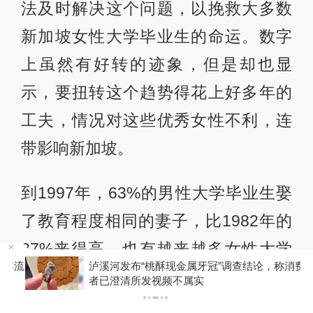
法及时解决这个问题，以挽救大多数
新加坡女性大学毕业生的命运。数字
上虽然有好转的迹象，但是却也显
示，要扭转这个趋势得花上好多年的
工夫，情况对这些优秀女性不利，连
带影响新加坡。
到1997年，63%的男性大学毕业生娶
了教育程度相同的妻子，比1982年的
37%来得高。也有越来越多女性大学
博流
泸溪河发布“桃酥现金属牙冠”调查结论，称消费
毕业生愿意下嫁非大学毕业的男士，
者已澄清所发视频不属实
不再保持单身。要扭转一种根深蒂固