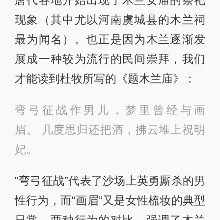
唐代各地开始出现了木兰女庙的祭祀
现象（其中尤以河南虞城县的木兰祠
最为闻名）。也正是因为木兰逐渐发
展成一种较为流行的民间崇拜，我们
才能读到杜牧所写的《题木兰庙》：
弯弓征战作男儿，梦里曾经与画
眉。 几度思归还把酒，拂云堆上祝明
妃。
“弯弓征战”代表了沙场上英勇厮杀的男
性行为，而“画眉”又是女性梳妆的典型
日常，两种行为的对比，强调了木兰