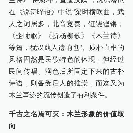
兰诗》“诗质朴，直逼汉魏”；沈德潜也
在《说诗晬语》中说“梁时横吹曲，武
人之词居多，北音竞奏，钲铙铿锵；
《企喻歌》《折杨柳歌》《木兰诗》
等篇，犹汉魏人遗响也”。质朴直率的
风格固然是民歌特色的体现，但经过
民间传唱、润色后所固定下来的古朴
诗语，则备受后人的推崇，而这又为
木兰事迹的流传创造了有利条件。
千古之名焉可灭：木兰形象的价值取
向