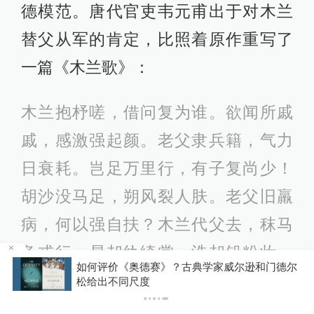
德模范。唐代官吏韦元甫出于对木兰
替父从军的肯定，比照着原作重写了
一篇《木兰歌》：
木兰抱杼嗟，借问复为谁。欲闻所戚
戚，感激强起颜。老父隶兵籍，气力
日衰耗。岂足万里行，有子复尚少！
胡沙没马足，朔风裂人肤。老父旧羸
病，何以强自扶？木兰代父去，秣马
备戎行。易却纨绮裳，洗却铅粉妆。
来
如何评价《奥德赛》？古典学家威尔逊和门德尔
驰马赴军幕，慷慨携干将。朝屯雪山
元素
松给出不同尺度
下，暮宿青海旁。夜袭燕支虏，更携