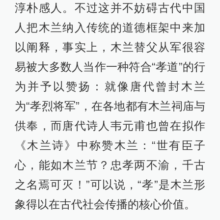
淳朴感人。不过这并不妨碍古代中国
人把木兰纳入传统的道德框架中来加
以阐释，事实上，木兰替父从军很容
易被大多数人当作一种符合“孝道”的行
为并予以赞扬：就像唐代曾封木兰
为“孝烈将军”，在各地都有木兰祠庙与
供奉，而唐代诗人韦元甫也曾在拟作
《木兰诗》中称赞木兰：“世有臣子
心，能如木兰节？忠孝两不渝，千古
之名焉可灭！”可以说，“孝”是木兰形
象得以在古代社会传播的核心价值。