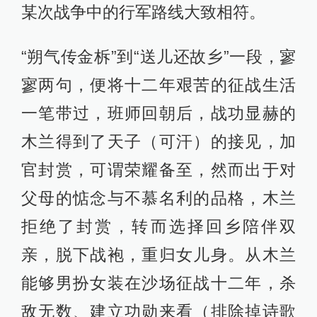
某次战争中的行军路线大致相符。
“朔气传金柝”到“送儿还故乡”一段，寥
寥两句，便将十二年艰苦的征战生活
一笔带过，班师回朝后，战功显赫的
木兰得到了天子（可汗）的接见，加
官封赏，可谓荣耀备至，然而出于对
父母的惦念与不慕名利的品格，木兰
拒绝了封赏，转而选择回乡陪伴双
亲，脱下战袍，重归女儿身。从木兰
能够男扮女装在沙场征战十二年，杀
敌无数、建立功勋来看（排除掉诗歌