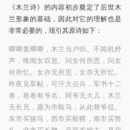
《木兰诗》的内容初步奠定了后世木
兰形象的基础，因此对它的理解也是
非常必要的，现引其原诗如下：
唧唧复唧唧，木兰当户织。不闻机杼
声，唯闻女叹息。问女何所思，问女
何所忆。女亦无所思，女亦无所忆。
昨夜见军帖，可汗大点兵，军书十二
卷，卷卷有爷名。阿爷无大儿，木兰
无长兄，愿为市鞍马，从此替爷征。
东市买骏马，西市买鞍鞯，南市买辔