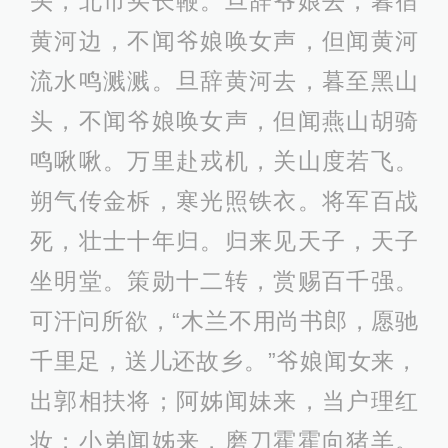
头，北市买长鞭。旦辞爷娘去，暮宿
黄河边，不闻爷娘唤女声，但闻黄河
流水鸣溅溅。旦辞黄河去，暮至黑山
头，不闻爷娘唤女声，但闻燕山胡骑
鸣啾啾。万里赴戎机，关山度若飞。
朔气传金柝，寒光照铁衣。将军百战
死，壮士十年归。归来见天子，天子
坐明堂。策勋十二转，赏赐百千强。
可汗问所欲，“木兰不用尚书郎，愿驰
千里足，送儿还故乡。”爷娘闻女来，
出郭相扶将；阿姊闻妹来，当户理红
妆；小弟闻姊来，磨刀霍霍向猪羊。