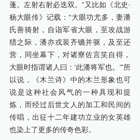
蓬。左射右射必迭双。”又比如《北史·
杨大眼传》记载：“大眼功尤多，妻潘
氏善骑射，自诣军省大眼，至攻战游
猎之际，潘亦戎装齐镳并驱，及至还
营，同坐幕下，对诸寮佐言笑自得，
大眼时指谓诸人曰：‘此潘将军也。’”所
以说，《木兰诗》中的木兰形象也可
说是这种社会风气的一种具现和提
炼，而经过后世文人的加工和民间的
传唱，出征十二年建功立业的女英雄
也染上了更多的传奇色彩。