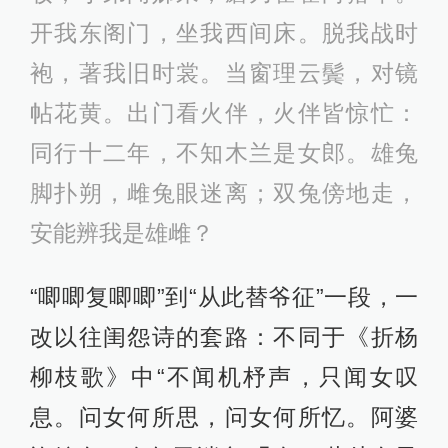
开我东阁门，坐我西间床。脱我战时
袍，著我旧时裳。当窗理云鬓，对镜
帖花黄。出门看火伴，火伴皆惊忙：
同行十二年，不知木兰是女郎。雄兔
脚扑朔，雌兔眼迷离；双兔傍地走，
安能辨我是雄雌？
“唧唧复唧唧”到“从此替爷征”一段，一
改以往闺怨诗的套路：不同于《折杨
柳枝歌》中“不闻机杼声，只闻女叹
息。问女何所思，问女何所忆。阿婆