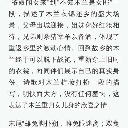
“爷娘闻女来”到“不知木兰是女郎”一
段，描述了木兰衣锦还乡的盛大场
景，父母出城迎接，姐妹化好红妆相
待，兄弟则杀猪宰羊以备酒，体现了
重返乡里的激动心情。回到故乡的木
兰终于可以脱下战袍，重新穿上旧时
的衣裳，向同伴们展示自己的真实身
份。诗歌对木兰梳妆打扮一段的描
写，明快而大方，没有任何羞怯，这
表达了木兰重归女儿身的欣喜之情。
末尾“雄兔脚扑朔，雌兔眼迷离；双兔