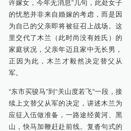
许嫁女，今年无消息”几句，此处女子
的忧愁并非来自婚嫁的考虑，而是因
为自己的父亲即将被征召上战场。这
里交代了木兰（此时尚没有姓氏）的
家庭状况，父亲年迈且家中无长男，
正因为此，木兰才毅然决定替父从
军。
“东市买骏马”到“关山度若飞”一段，接
续上文替父从军的决定，讲述木兰为
应征入伍做准备，一路途经黄河、黑
山，快马加鞭赶赴前线。复沓句式的