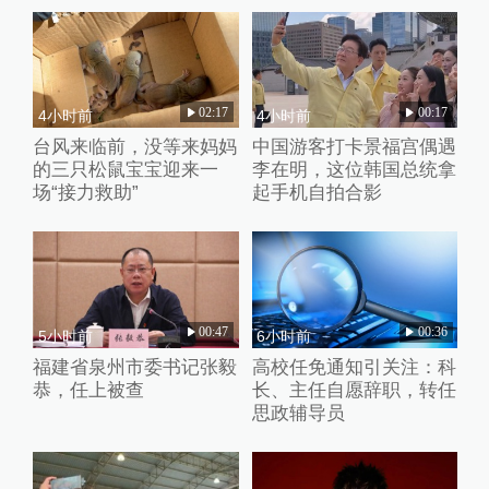
02:17
00:17
4小时前
4小时前
台风来临前，没等来妈妈
中国游客打卡景福宫偶遇
的三只松鼠宝宝迎来一
李在明，这位韩国总统拿
场“接力救助”
起手机自拍合影
00:47
00:36
5小时前
6小时前
福建省泉州市委书记张毅
高校任免通知引关注：科
恭，任上被查
长、主任自愿辞职，转任
思政辅导员