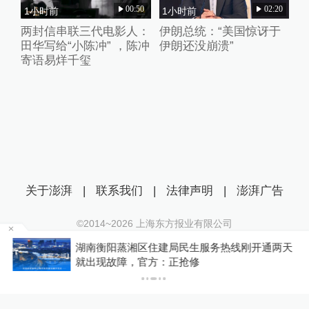
00:50
02:20
1小时前
1小时前
两封信串联三代电影人：
伊朗总统：“美国惊讶于
田华写给“小陈冲” ，陈冲
伊朗还没崩溃”
寄语易烊千玺
关于澎湃
|
联系我们
|
法律声明
|
澎湃广告
©2014~
2026
上海东方报业有限公司
沪ICP证：沪B2-20170116 | 沪ICP备14003370号
为
湖南衡阳蒸湘区住建局民生服务热线刚开通两天
互联网新闻信息服务许可证：31120170006
就出现故障，官方：正抢修
沪公网安备 31010602000299号