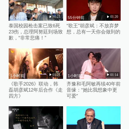
00:23
01:20
6小时前
55分钟前
泰国校园枪击案已致6死
“歌王”胡彦斌：不放弃梦
23伤，总理阿努廷到场致
想，总有一天你会做到的
歉，“非常悲痛！”
01:23
01:14
1小时前
1小时前
《歌手2026》联动，韩
齐豫和毛阿敏再续40年前
磊胡彦斌12年后合作《走
音缘：“她比我想象中更
四方》
可爱”