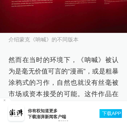
介绍蒙克《呐喊》的不同版本
然而在当时的环境下，《呐喊》被认
为是毫无价值可言的“漫画”，或是粗暴
涂鸦式的习作，自然也就没有丝毫被
市场或资本接受的可能。这件作品在
当时并未对蒙克的经济状况带来任何
签
你有权知道更多
下载APP
直接的帮助，反而将他一次次置于媒
下载澎湃新闻客户端