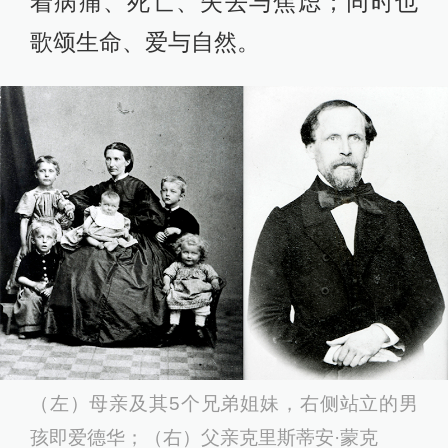
着病痛、死亡、失去与焦虑；同时也
歌颂生命、爱与自然。
（左）母亲及其5个兄弟姐妹，右侧站立的男
孩即爱德华；（右）父亲克里斯蒂安·蒙克