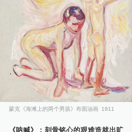
蒙克《海滩上的两个男孩》布面油画 1911
《呐喊》：刻骨铭心的艰难造就出旷