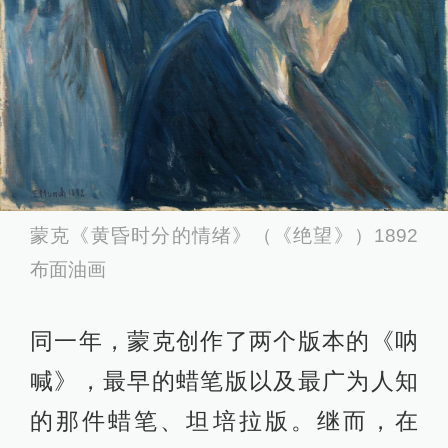
蒙克《黄昏时分的情绪》（《绝望》）1892
布面油画
同一年，蒙克创作了两个版本的《呐
喊》，最早的蜡笔版以及最广为人知
的那件蜡笔、坦培拉版。继而，在