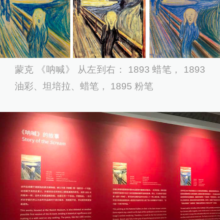
蒙克 《呐喊》 从左到右： 1893 蜡笔， 1893
油彩、坦培拉、蜡笔， 1895 粉笔