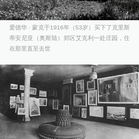
爱德华 · 蒙克于1916年（53岁）买下了克里斯
蒂安尼亚（奥斯陆）郊区艾克利一处庄园，住
在那里直至去世