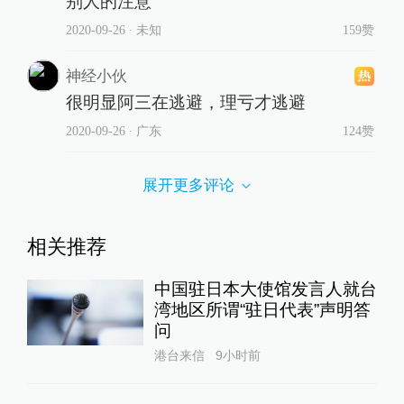
别人的注意
2020-09-26
∙ 未知
159赞
神经小伙
很明显阿三在逃避，理亏才逃避
2020-09-26
∙ 广东
124赞
展开更多评论
相关推荐
中国驻日本大使馆发言人就台
湾地区所谓“驻日代表”声明答
问
港台来信
9小时前