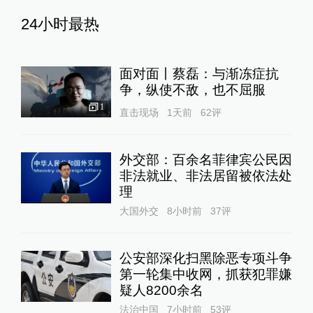
24小时最热
面对面丨蔡磊：与渐冻症抗
争，纵使不敌，也不屈服
1
直击现场
1天前
62
评
外交部：百余名菲律宾公民因
非法就业、非法居留被依法处
理
大国外交
8小时前
37
评
公安部深化扫黑除恶专项斗争
第一轮集中收网，抓获犯罪嫌
疑人8200余名
法治中国
7小时前
53
评