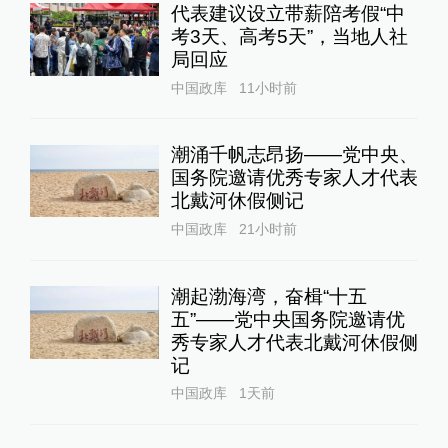
代表建议设立带薪陪考假“中
考3天、高考5天”，当地人社
局回应
中国政库
11小时前
潮涌千帆志昂扬——党中央、
国务院邀请优秀专家人才代表
北戴河休假侧记
中国政库
21小时前
潮起渤海湾，奋楫“十五
五”——党中央国务院邀请优
秀专家人才代表北戴河休假侧
记
中国政库
1天前