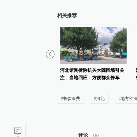
相关推荐
易感染HPV的1个地方，
河北馆陶拆除机关大院围墙引关
都忽略了
注，当地回应：方便群众停车
#
餐饮浪费
#
河北
#
地方性
评论
（
6
）