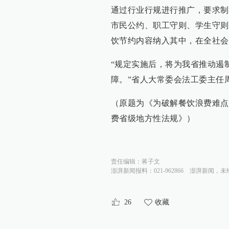
通过行业行规进行推广，要求制
市民公约、职工守则、学生守则
饮节约内容纳入其中，在全社会
“规定实施后，将为我省推动遏
障。”省人大常委会法工委主任
（原题为《为破解餐饮浪费难点
费省级地方性法规》）
责任编辑：
蒋子文
澎湃新闻报料：021-962866
澎湃新闻，未
26
收藏