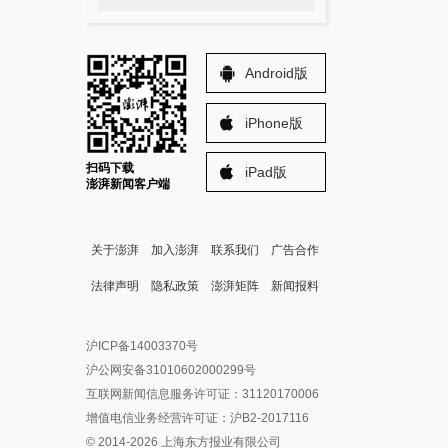
Android版
iPhone版
扫码下载
iPad版
澎湃新闻客户端
关于澎湃
加入澎湃
联系我们
广告合作
法律声明
隐私政策
澎湃矩阵
新闻报料
报料热线: 021-962866
澎湃新闻微博
沪ICP备14003370号
报料邮箱: news@thepaper.cn
澎湃新闻公众号
沪公网安备31010602000299号
澎湃新闻抖音号
互联网新闻信息服务许可证：31120170006
派生万物开放平台
增值电信业务经营许可证：沪B2-2017116
© 2014-
2026
上海东方报业有限公司
IP SHANGHAI