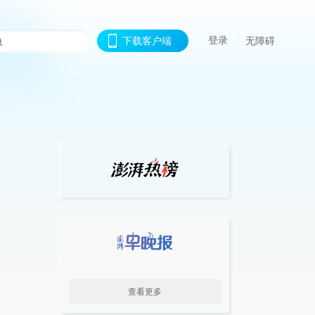
登录
下载客户端
无障碍
查看更多