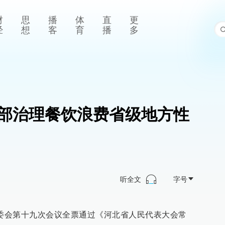
财
思
播
体
直
更
经
想
客
育
播
多
部治理餐饮浪费省级地方性
听全文
字号
常委会第十九次会议全票通过《河北省人民代表大会常