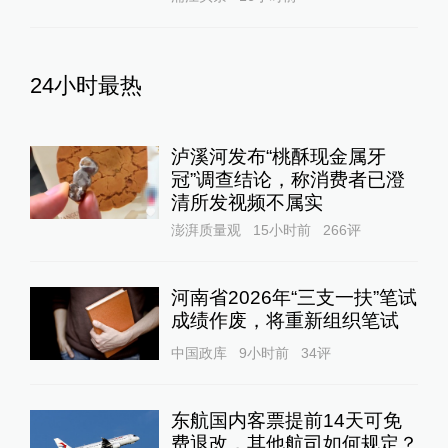
24小时最热
泸溪河发布“桃酥现金属牙
冠”调查结论，称消费者已澄
清所发视频不属实
澎湃质量观
15小时前
266
评
河南省2026年“三支一扶”笔试
成绩作废，将重新组织笔试
中国政库
9小时前
34
评
东航国内客票提前14天可免
费退改，其他航司如何规定？