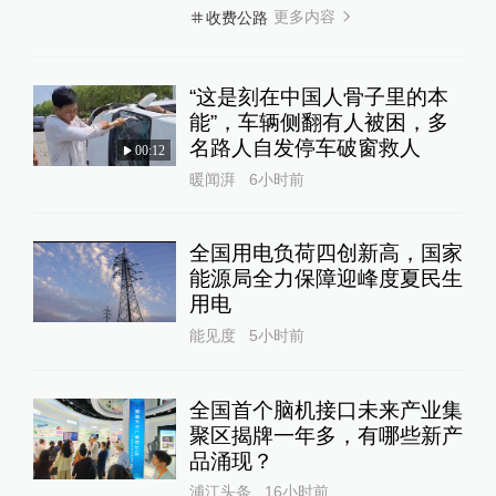
更多内容
收费公路
“这是刻在中国人骨子里的本
能”，车辆侧翻有人被困，多
名路人自发停车破窗救人
00:12
暖闻湃
6小时前
全国用电负荷四创新高，国家
能源局全力保障迎峰度夏民生
用电
能见度
5小时前
全国首个脑机接口未来产业集
聚区揭牌一年多，有哪些新产
品涌现？
浦江头条
16小时前