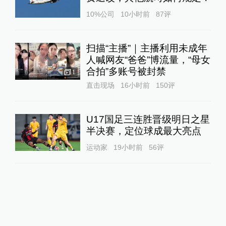
10%公司
10小时前
87
评
扫描“主播”｜主播利用未成年
人喊网友“爸爸”博流量，“母女
合拍”多账号被封禁
1
直击现场
16小时前
150
评
U17国足三连胜晋级明日之星
半决赛，定位球成最大亮点
运动家
19小时前
56
评