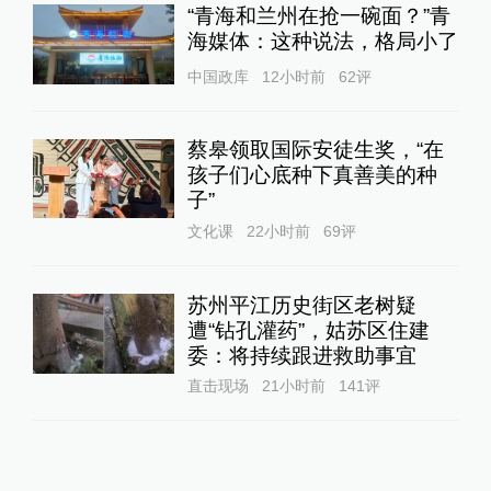
“青海和兰州在抢一碗面？”青
海媒体：这种说法，格局小了
中国政库
12小时前
62
评
蔡皋领取国际安徒生奖，“在
孩子们心底种下真善美的种
子”
文化课
22小时前
69
评
苏州平江历史街区老树疑
遭“钻孔灌药”，姑苏区住建
委：将持续跟进救助事宜
直击现场
21小时前
141
评