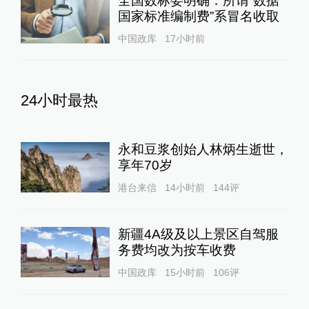
全国数标委明确：所谓“数据
国家标准编制费”系冒名收取
中国政库
17小时前
24小时最热
永和豆浆创始人林炳生逝世，
享年70岁
港台来信
14小时前
144
评
新疆4A级及以上景区自驾服
务费均改为按车收费
中国政库
15小时前
106
评